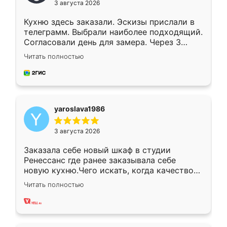
3 августа 2026
Кухню здесь заказали. Эскизы прислали в
телеграмм. Выбрали наиболее подходящий.
Согласовали день для замера. Через 3
недели кухня была уже готова. Остались
Читать полностью
довольны работой. Спасибо Ренессанс
мебель за качественную работу!
yaroslava1986
3 августа 2026
Заказала себе новый шкаф в студии
Ренессанс где ранее заказывала себе
новую кухню.Чего искать, когда качеством
вполне довольна. Служит кухня уже почти
Читать полностью
два года, нареканий нет.