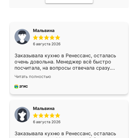
Мальвина
6 августа 2026
Заказывала кухню в Ренессанс, осталась
очень довольна. Менеджер всё быстро
посчитала, на вопросы отвечала сразу.
Замерщик приехал в субботу, подошёл к
Читать полностью
делу со всей ответственностью. Собрали
за день, ребята работали аккуратно, даже
пыли почти не было. Качество отличное,
ящики ходят плавно, ничего не скрипит.
Всё подошло как влитое.
Мальвина
6 августа 2026
Заказывала кухню в Ренессанс, осталась