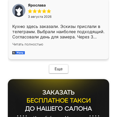
Ярослава
3 августа 2026
Кухню здесь заказали. Эскизы прислали в
телеграмм. Выбрали наиболее подходящий.
Согласовали день для замера. Через 3
недели кухня была уже готова. Остались
Читать полностью
довольны работой. Спасибо Ренессанс
мебель за качественную работу!
Еще
ЗАКАЗАТЬ
БЕСПЛАТНОЕ ТАКСИ
ДО НАШЕГО САЛОНА