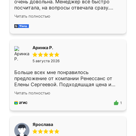
очень довольна. Менеджер всё быстро
посчитала, на вопросы отвечала сразу.
Замерщик приехал в субботу, подошёл к
Читать полностью
делу со всей ответственностью. Собрали
за день, ребята работали аккуратно, даже
пыли почти не было. Качество отличное,
ящики ходят плавно, ничего не скрипит.
Всё подошло как влитое.
Аринка Р.
5 августа 2026
Больше всех мне понравилось
предложение от компании Ренессанс от
Елены Сергеевой. Подходяшщая цена и
короткие сроки изготовления. Приехавший
Читать полностью
для замера сотрудник Владислав
предложил по моему эскизу самый
1
подходящий вариант шкафа. Немного его
видоизменил, получилось даже лучше, чем
я хотела.
Ярослава