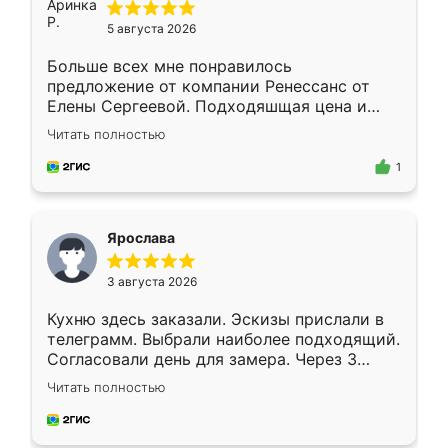
5 августа 2026
Больше всех мне понравилось
предложение от компании Ренессанс от
Елены Сергеевой. Подходяшщая цена и
короткие сроки изготовления. Приехавший
Читать полностью
для замера сотрудник Владислав
предложил по моему эскизу самый
1
подходящий вариант шкафа. Немного его
видоизменил, получилось даже лучше, чем
я хотела.
Ярослава
3 августа 2026
Кухню здесь заказали. Эскизы прислали в
телеграмм. Выбрали наиболее подходящий.
Согласовали день для замера. Через 3
недели кухня была уже готова. Остались
Читать полностью
довольны работой. Спасибо Ренессанс
мебель за качественную работу!