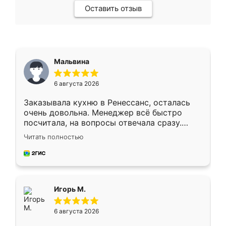
Оставить отзыв
Мальвина
6 августа 2026
Заказывала кухню в Ренессанс, осталась
очень довольна. Менеджер всё быстро
посчитала, на вопросы отвечала сразу.
Замерщик приехал в субботу, подошёл к
Читать полностью
делу со всей ответственностью. Собрали
за день, ребята работали аккуратно, даже
пыли почти не было. Качество отличное,
ящики ходят плавно, ничего не скрипит.
Всё подошло как влитое.
Игорь М.
6 августа 2026