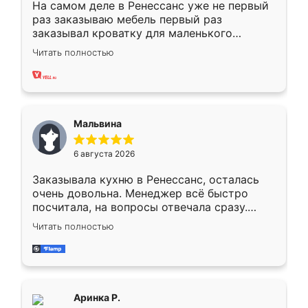
На самом деле в Ренессанс уже не первый
раз заказываю мебель первый раз
заказывал кроватку для маленького
ребёнка при его рождении ,во второй раз
Читать полностью
заказал шкаф-купе. По качеству очень
хорошее сборка достаточно быстрая,
также адекватные цены. До этого
сравнивал с разными конкурентами в этом
сегменте ,выбор у конкурентов куда
Мальвина
меньше, здесь же он более разнообразный.
Мне нравится ,если что-то потребуется из
6 августа 2026
мебели буду заказывать только здесь.
Заказывала кухню в Ренессанс, осталась
очень довольна. Менеджер всё быстро
посчитала, на вопросы отвечала сразу.
Замерщик приехал в субботу, подошёл к
Читать полностью
делу со всей ответственностью. Собрали
за день, ребята работали аккуратно, даже
пыли почти не было. Качество отличное,
ящики ходят плавно, ничего не скрипит.
Всё подошло как влитое.
Аринка Р.