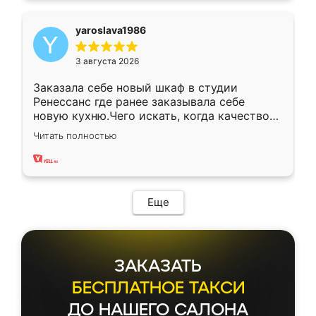
yaroslava1986
3 августа 2026
Заказала себе новый шкаф в студии
Ренессанс где ранее заказывала себе
новую кухню.Чего искать, когда качеством
вполне довольна. Служит кухня уже почти
Читать полностью
два года, нареканий нет.
Еще
ЗАКАЗАТЬ
БЕСПЛАТНОЕ ТАКСИ
ДО НАШЕГО САЛОНА