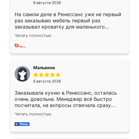
6 августа 2026
На самом деле в Ренессанс уже не первый
раз заказываю мебель первый раз
заказывал кроватку для маленького
ребёнка при его рождении ,во второй раз
Читать полностью
заказал шкаф-купе. По качеству очень
хорошее сборка достаточно быстрая,
также адекватные цены. До этого
сравнивал с разными конкурентами в этом
сегменте ,выбор у конкурентов куда
Мальвина
меньше, здесь же он более разнообразный.
Мне нравится ,если что-то потребуется из
6 августа 2026
мебели буду заказывать только здесь.
Заказывала кухню в Ренессанс, осталась
очень довольна. Менеджер всё быстро
посчитала, на вопросы отвечала сразу.
Замерщик приехал в субботу, подошёл к
Читать полностью
делу со всей ответственностью. Собрали
за день, ребята работали аккуратно, даже
пыли почти не было. Качество отличное,
ящики ходят плавно, ничего не скрипит.