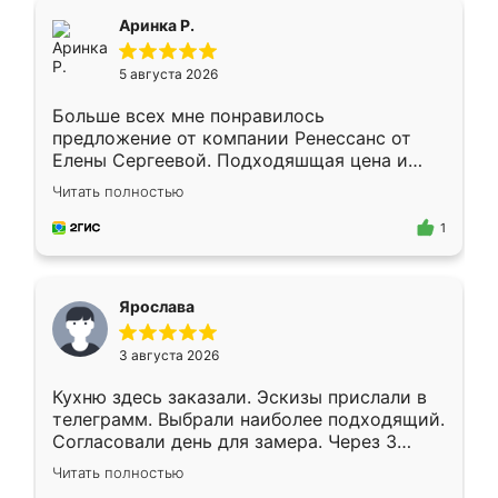
Всё подошло как влитое.
Аринка Р.
5 августа 2026
Больше всех мне понравилось
предложение от компании Ренессанс от
Елены Сергеевой. Подходяшщая цена и
короткие сроки изготовления. Приехавший
Читать полностью
для замера сотрудник Владислав
предложил по моему эскизу самый
1
подходящий вариант шкафа. Немного его
видоизменил, получилось даже лучше, чем
я хотела.
Ярослава
3 августа 2026
Кухню здесь заказали. Эскизы прислали в
телеграмм. Выбрали наиболее подходящий.
Согласовали день для замера. Через 3
недели кухня была уже готова. Остались
Читать полностью
довольны работой. Спасибо Ренессанс