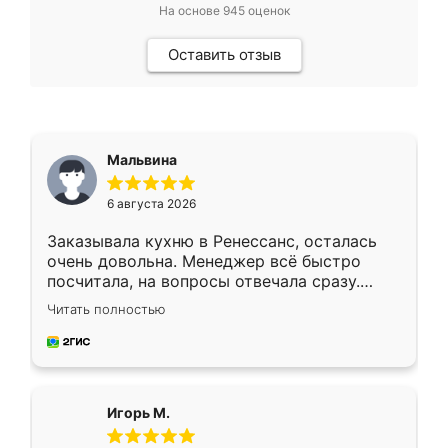
На основе
945
оценок
Оставить отзыв
Мальвина
6 августа 2026
Заказывала кухню в Ренессанс, осталась
очень довольна. Менеджер всё быстро
посчитала, на вопросы отвечала сразу.
Замерщик приехал в субботу, подошёл к
Читать полностью
делу со всей ответственностью. Собрали
за день, ребята работали аккуратно, даже
пыли почти не было. Качество отличное,
ящики ходят плавно, ничего не скрипит.
Всё подошло как влитое.
Игорь М.