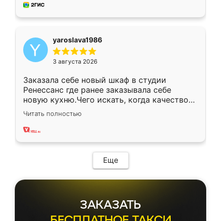
мебель за качественную работу!
yaroslava1986
3 августа 2026
Заказала себе новый шкаф в студии
Ренессанс где ранее заказывала себе
новую кухню.Чего искать, когда качеством
вполне довольна. Служит кухня уже почти
Читать полностью
два года, нареканий нет.
Еще
ЗАКАЗАТЬ
БЕСПЛАТНОЕ ТАКСИ