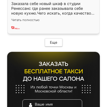
Заказала себе новый шкаф в студии
Ренессанс где ранее заказывала себе
новую кухню.Чего искать, когда качеством
вполне довольна. Служит кухня уже почти
Читать полностью
два года, нареканий нет.
Еще
ЗАКАЗАТЬ
БЕСПЛАТНОЕ ТАКСИ
ДО НАШЕГО САЛОНА
Из любой точки Москвы и
Московской области!