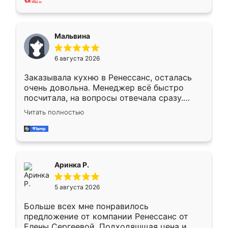
также адекватные цены. До этого
сравнивал с разными конкурентами в этом
сегменте ,выбор у конкурентов куда
Мальвина
меньше, здесь же он более разнообразный.
Мне нравится ,если что-то потребуется из
6 августа 2026
мебели буду заказывать только здесь.
Заказывала кухню в Ренессанс, осталась
очень довольна. Менеджер всё быстро
посчитала, на вопросы отвечала сразу.
Замерщик приехал в субботу, подошёл к
Читать полностью
делу со всей ответственностью. Собрали
за день, ребята работали аккуратно, даже
пыли почти не было. Качество отличное,
ящики ходят плавно, ничего не скрипит.
Всё подошло как влитое.
Аринка Р.
5 августа 2026
Больше всех мне понравилось
предложение от компании Ренессанс от
Елены Сергеевой. Подходяшщая цена и