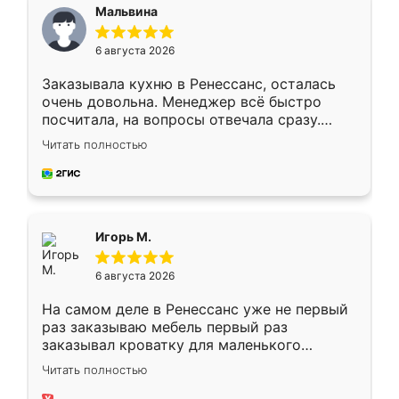
Мальвина
6 августа 2026
Заказывала кухню в Ренессанс, осталась
очень довольна. Менеджер всё быстро
посчитала, на вопросы отвечала сразу.
Замерщик приехал в субботу, подошёл к
Читать полностью
делу со всей ответственностью. Собрали
за день, ребята работали аккуратно, даже
пыли почти не было. Качество отличное,
ящики ходят плавно, ничего не скрипит.
Всё подошло как влитое.
Игорь М.
6 августа 2026
На самом деле в Ренессанс уже не первый
раз заказываю мебель первый раз
заказывал кроватку для маленького
ребёнка при его рождении ,во второй раз
Читать полностью
заказал шкаф-купе. По качеству очень
хорошее сборка достаточно быстрая,