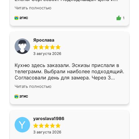
короткие сроки изготовления. Приехавший
Читать полностью
для замера сотрудник Владислав
предложил по моему эскизу самый
1
подходящий вариант шкафа. Немного его
видоизменил, получилось даже лучше, чем
я хотела.
Ярослава
3 августа 2026
Кухню здесь заказали. Эскизы прислали в
телеграмм. Выбрали наиболее подходящий.
Согласовали день для замера. Через 3
недели кухня была уже готова. Остались
Читать полностью
довольны работой. Спасибо Ренессанс
мебель за качественную работу!
yaroslava1986
3 августа 2026