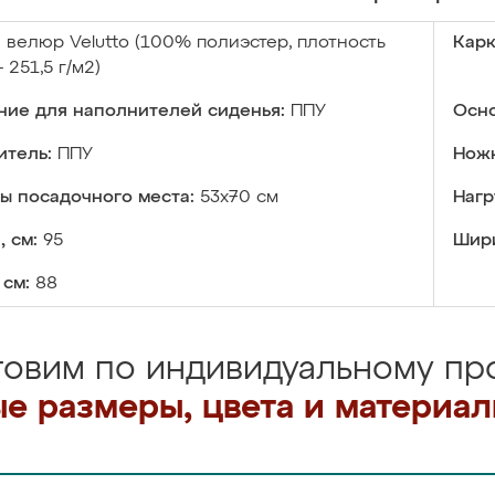
:
велюр Velutto (100% полиэстер, плотность
Карк
 251,5 г/м2)
ние для наполнителей сиденья:
ППУ
Осно
итель:
ППУ
Ножк
ы посадочного места:
53x70 см
Нагр
, см:
95
Шири
 см:
88
товим по индивидуальному про
е размеры, цвета и материа