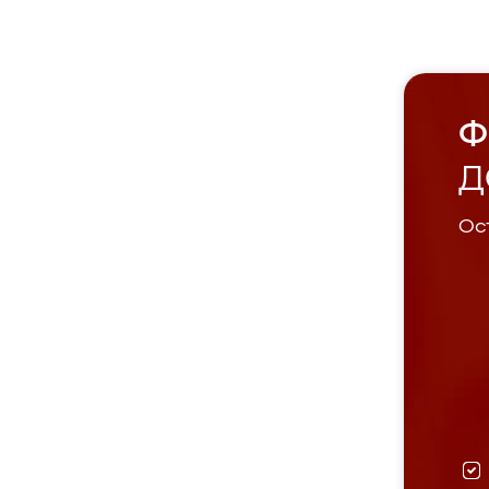
Ф
Д
Ост