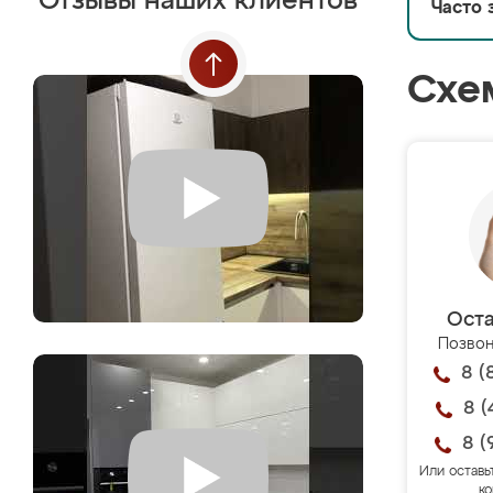
Отзывы наших клиентов
Часто 
Схе
Оста
Позвон
8 (
8 (
8 (
Или оставь
ко