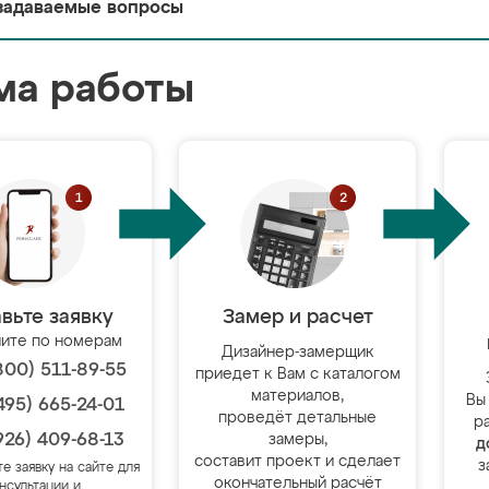
задаваемые вопросы
ма работы
вьте заявку
Замер и расчет
ите по номерам
Дизайнер-замерщик
800) 511-89-55
приедет к Вам с каталогом
материалов,
Вы
495) 665-24-01
проведёт детальные
р
926) 409-68-13
замеры,
д
составит проект и сделает
з
те заявку на сайте для
окончательный расчёт
нсультации и