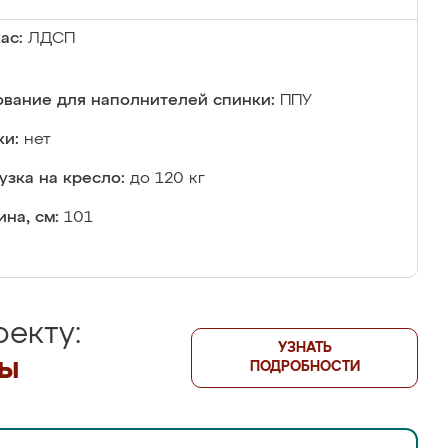
ас:
ЛДСП
вание для наполнителей спинки:
ППУ
и:
нет
узка на кресло:
до 120 кг
на, см:
101
екту:
УЗНАТЬ
лы
ПОДРОБНОСТИ