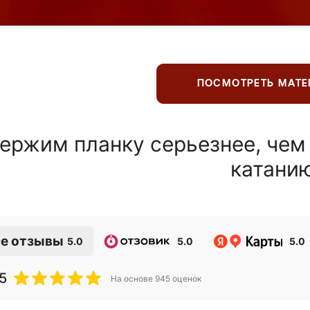
ПОСМОТРЕТЬ МАТ
ержим планку серьезнее, чем
катани
е отзывы
5.0
5.0
5.0
5
На основе
945
оценок