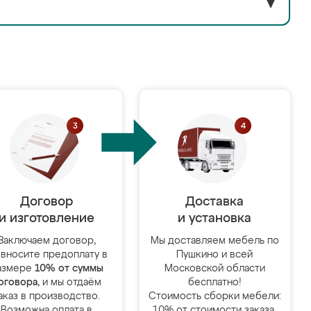
▼
Договор
Доставка
и изготовление
и установка
Заключаем договор,
Мы доставляем мебель по
 вносите предоплату в
Пушкино и всей
азмере
10% от суммы
Московской области
оговора
, и мы отдаём
бесплатно!
аказ в производство.
Стоимость сборки мебели:
Возможна оплата в
10% от стоимости заказа.