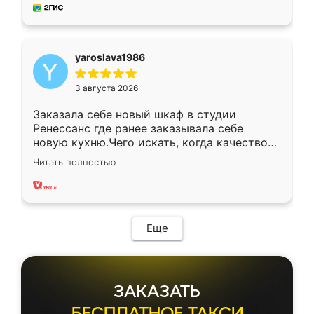
мебель за качественную работу!
yaroslava1986
3 августа 2026
Заказала себе новый шкаф в студии
Ренессанс где ранее заказывала себе
новую кухню.Чего искать, когда качеством
вполне довольна. Служит кухня уже почти
Читать полностью
два года, нареканий нет.
Еще
ЗАКАЗАТЬ