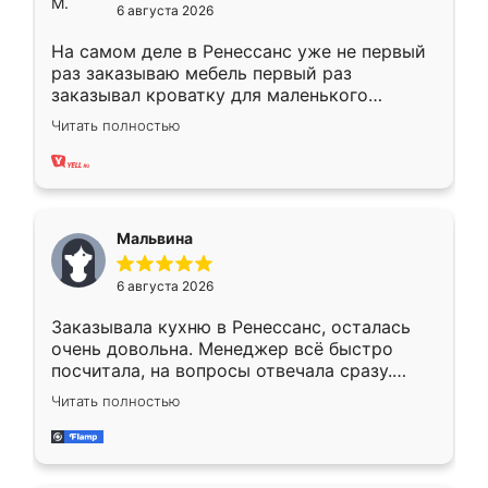
6 августа 2026
На самом деле в Ренессанс уже не первый
раз заказываю мебель первый раз
заказывал кроватку для маленького
ребёнка при его рождении ,во второй раз
Читать полностью
заказал шкаф-купе. По качеству очень
хорошее сборка достаточно быстрая,
также адекватные цены. До этого
сравнивал с разными конкурентами в этом
сегменте ,выбор у конкурентов куда
Мальвина
меньше, здесь же он более разнообразный.
Мне нравится ,если что-то потребуется из
6 августа 2026
мебели буду заказывать только здесь.
Заказывала кухню в Ренессанс, осталась
очень довольна. Менеджер всё быстро
посчитала, на вопросы отвечала сразу.
Замерщик приехал в субботу, подошёл к
Читать полностью
делу со всей ответственностью. Собрали
за день, ребята работали аккуратно, даже
пыли почти не было. Качество отличное,
ящики ходят плавно, ничего не скрипит.