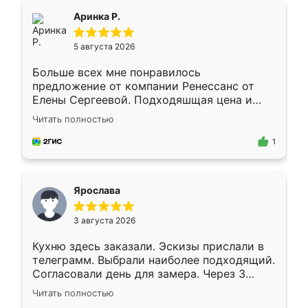
Всё подошло как влитое.
Аринка Р.
5 августа 2026
Больше всех мне понравилось
предложение от компании Ренессанс от
Елены Сергеевой. Подходяшщая цена и
короткие сроки изготовления. Приехавший
Читать полностью
для замера сотрудник Владислав
предложил по моему эскизу самый
1
подходящий вариант шкафа. Немного его
видоизменил, получилось даже лучше, чем
я хотела.
Ярослава
3 августа 2026
Кухню здесь заказали. Эскизы прислали в
телеграмм. Выбрали наиболее подходящий.
Согласовали день для замера. Через 3
недели кухня была уже готова. Остались
Читать полностью
довольны работой. Спасибо Ренессанс