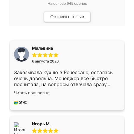
На основе
945
оценок
Оставить отзыв
Мальвина
6 августа 2026
Заказывала кухню в Ренессанс, осталась
очень довольна. Менеджер всё быстро
посчитала, на вопросы отвечала сразу.
Замерщик приехал в субботу, подошёл к
Читать полностью
делу со всей ответственностью. Собрали
за день, ребята работали аккуратно, даже
пыли почти не было. Качество отличное,
ящики ходят плавно, ничего не скрипит.
Всё подошло как влитое.
Игорь М.