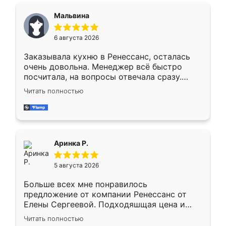
сегменте ,выбор у конкурентов куда
Мальвина
меньше, здесь же он более разнообразный.
Мне нравится ,если что-то потребуется из
6 августа 2026
мебели буду заказывать только здесь.
Заказывала кухню в Ренессанс, осталась
очень довольна. Менеджер всё быстро
посчитала, на вопросы отвечала сразу.
Замерщик приехал в субботу, подошёл к
Читать полностью
делу со всей ответственностью. Собрали
за день, ребята работали аккуратно, даже
пыли почти не было. Качество отличное,
ящики ходят плавно, ничего не скрипит.
Всё подошло как влитое.
Аринка Р.
5 августа 2026
Больше всех мне понравилось
предложение от компании Ренессанс от
Елены Сергеевой. Подходяшщая цена и
короткие сроки изготовления. Приехавший
Читать полностью
для замера сотрудник Владислав