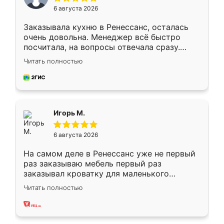
6 августа 2026
Заказывала кухню в Ренессанс, осталась
очень довольна. Менеджер всё быстро
посчитала, на вопросы отвечала сразу.
Замерщик приехал в субботу, подошёл к
Читать полностью
делу со всей ответственностью. Собрали
за день, ребята работали аккуратно, даже
пыли почти не было. Качество отличное,
ящики ходят плавно, ничего не скрипит.
Всё подошло как влитое.
Игорь М.
6 августа 2026
На самом деле в Ренессанс уже не первый
раз заказываю мебель первый раз
заказывал кроватку для маленького
ребёнка при его рождении ,во второй раз
Читать полностью
заказал шкаф-купе. По качеству очень
хорошее сборка достаточно быстрая,
также адекватные цены. До этого
сравнивал с разными конкурентами в этом