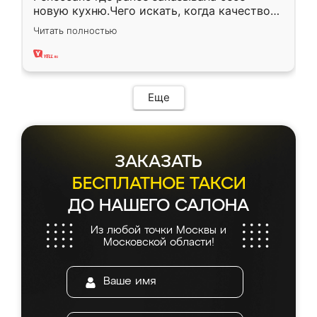
новую кухню.Чего искать, когда качеством
вполне довольна. Служит кухня уже почти
Читать полностью
два года, нареканий нет.
Еще
ЗАКАЗАТЬ
БЕСПЛАТНОЕ ТАКСИ
ДО НАШЕГО САЛОНА
Из любой точки Москвы и
Московской области!