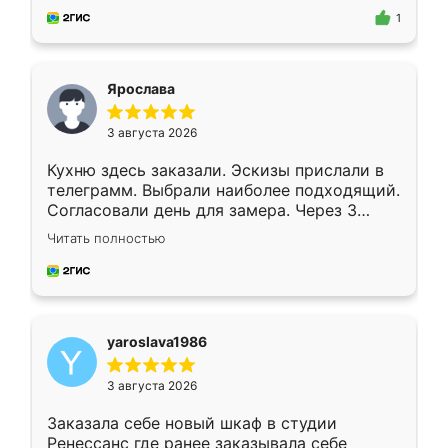
предложил по моему эскизу самый
1
подходящий вариант шкафа. Немного его
видоизменил, получилось даже лучше, чем
я хотела.
Ярослава
3 августа 2026
Кухню здесь заказали. Эскизы прислали в
телеграмм. Выбрали наиболее подходящий.
Согласовали день для замера. Через 3
недели кухня была уже готова. Остались
Читать полностью
довольны работой. Спасибо Ренессанс
мебель за качественную работу!
yaroslava1986
3 августа 2026
Заказала себе новый шкаф в студии
Ренессанс где ранее заказывала себе