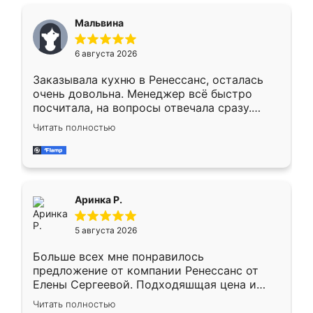
сравнивал с разными конкурентами в этом
сегменте ,выбор у конкурентов куда
Мальвина
меньше, здесь же он более разнообразный.
Мне нравится ,если что-то потребуется из
6 августа 2026
мебели буду заказывать только здесь.
Заказывала кухню в Ренессанс, осталась
очень довольна. Менеджер всё быстро
посчитала, на вопросы отвечала сразу.
Замерщик приехал в субботу, подошёл к
Читать полностью
делу со всей ответственностью. Собрали
за день, ребята работали аккуратно, даже
пыли почти не было. Качество отличное,
ящики ходят плавно, ничего не скрипит.
Всё подошло как влитое.
Аринка Р.
5 августа 2026
Больше всех мне понравилось
предложение от компании Ренессанс от
Елены Сергеевой. Подходяшщая цена и
короткие сроки изготовления. Приехавший
Читать полностью
для замера сотрудник Владислав