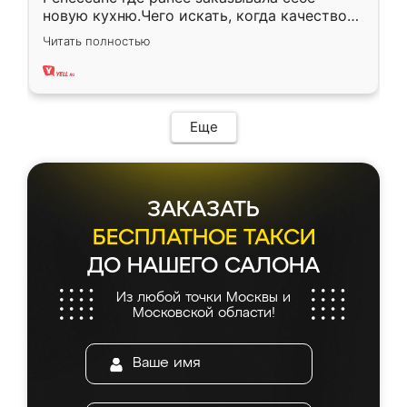
новую кухню.Чего искать, когда качеством
вполне довольна. Служит кухня уже почти
Читать полностью
два года, нареканий нет.
Еще
ЗАКАЗАТЬ
БЕСПЛАТНОЕ ТАКСИ
ДО НАШЕГО САЛОНА
Из любой точки Москвы и
Московской области!