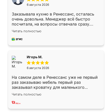
6 августа 2026
Заказывала кухню в Ренессанс, осталась
очень довольна. Менеджер всё быстро
посчитала, на вопросы отвечала сразу.
Замерщик приехал в субботу, подошёл к
Читать полностью
делу со всей ответственностью. Собрали
за день, ребята работали аккуратно, даже
пыли почти не было. Качество отличное,
ящики ходят плавно, ничего не скрипит.
Всё подошло как влитое.
Игорь М.
6 августа 2026
На самом деле в Ренессанс уже не первый
раз заказываю мебель первый раз
заказывал кроватку для маленького
ребёнка при его рождении ,во второй раз
Читать полностью
заказал шкаф-купе. По качеству очень
хорошее сборка достаточно быстрая,
также адекватные цены. До этого