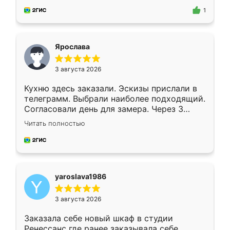
предложил по моему эскизу самый
1
подходящий вариант шкафа. Немного его
видоизменил, получилось даже лучше, чем
я хотела.
Ярослава
3 августа 2026
Кухню здесь заказали. Эскизы прислали в
телеграмм. Выбрали наиболее подходящий.
Согласовали день для замера. Через 3
недели кухня была уже готова. Остались
Читать полностью
довольны работой. Спасибо Ренессанс
мебель за качественную работу!
yaroslava1986
3 августа 2026
Заказала себе новый шкаф в студии
Ренессанс где ранее заказывала себе