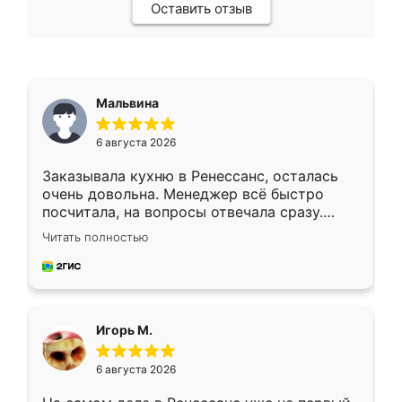
Оставить отзыв
Мальвина
6 августа 2026
Заказывала кухню в Ренессанс, осталась
очень довольна. Менеджер всё быстро
посчитала, на вопросы отвечала сразу.
Замерщик приехал в субботу, подошёл к
Читать полностью
делу со всей ответственностью. Собрали
за день, ребята работали аккуратно, даже
пыли почти не было. Качество отличное,
ящики ходят плавно, ничего не скрипит.
Всё подошло как влитое.
Игорь М.
6 августа 2026