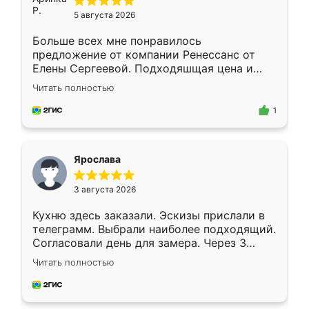
5 августа 2026
Больше всех мне понравилось
предложение от компании Ренессанс от
Елены Сергеевой. Подходяшщая цена и
короткие сроки изготовления. Приехавший
Читать полностью
для замера сотрудник Владислав
предложил по моему эскизу самый
1
подходящий вариант шкафа. Немного его
видоизменил, получилось даже лучше, чем
я хотела.
Ярослава
3 августа 2026
Кухню здесь заказали. Эскизы прислали в
телеграмм. Выбрали наиболее подходящий.
Согласовали день для замера. Через 3
недели кухня была уже готова. Остались
Читать полностью
довольны работой. Спасибо Ренессанс
мебель за качественную работу!