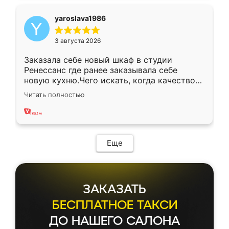
yaroslava1986
3 августа 2026
Заказала себе новый шкаф в студии
Ренессанс где ранее заказывала себе
новую кухню.Чего искать, когда качеством
вполне довольна. Служит кухня уже почти
Читать полностью
два года, нареканий нет.
Еще
ЗАКАЗАТЬ
БЕСПЛАТНОЕ ТАКСИ
ДО НАШЕГО САЛОНА