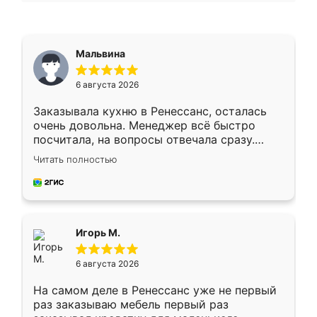
Мальвина
6 августа 2026
Заказывала кухню в Ренессанс, осталась
очень довольна. Менеджер всё быстро
посчитала, на вопросы отвечала сразу.
Замерщик приехал в субботу, подошёл к
Читать полностью
делу со всей ответственностью. Собрали
за день, ребята работали аккуратно, даже
пыли почти не было. Качество отличное,
ящики ходят плавно, ничего не скрипит.
Всё подошло как влитое.
Игорь М.
6 августа 2026
На самом деле в Ренессанс уже не первый
раз заказываю мебель первый раз