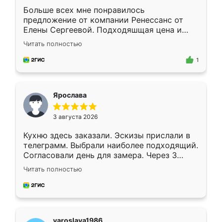
Больше всех мне понравилось
предложение от компании Ренессанс от
Елены Сергеевой. Подходяшщая цена и
короткие сроки изготовления. Приехавший
Читать полностью
для замера сотрудник Владислав
предложил по моему эскизу самый
1
подходящий вариант шкафа. Немного его
видоизменил, получилось даже лучше, чем
я хотела.
Ярослава
3 августа 2026
Кухню здесь заказали. Эскизы прислали в
телеграмм. Выбрали наиболее подходящий.
Согласовали день для замера. Через 3
недели кухня была уже готова. Остались
Читать полностью
довольны работой. Спасибо Ренессанс
мебель за качественную работу!
yaroslava1986