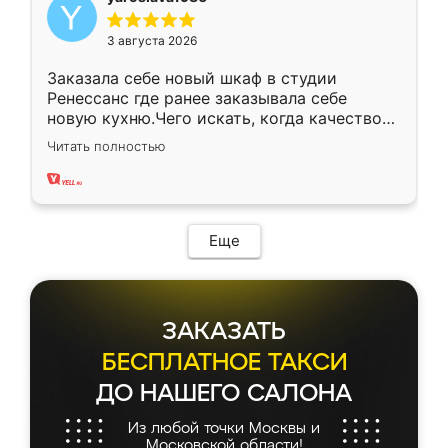
3 августа 2026
Заказала себе новый шкаф в студии
Ренессанс где ранее заказывала себе
новую кухню.Чего искать, когда качеством
вполне довольна. Служит кухня уже почти
Читать полностью
два года, нареканий нет.
Еще
ЗАКАЗАТЬ
БЕСПЛАТНОЕ ТАКСИ
ДО НАШЕГО САЛОНА
Из любой точки Москвы и
Московской области!