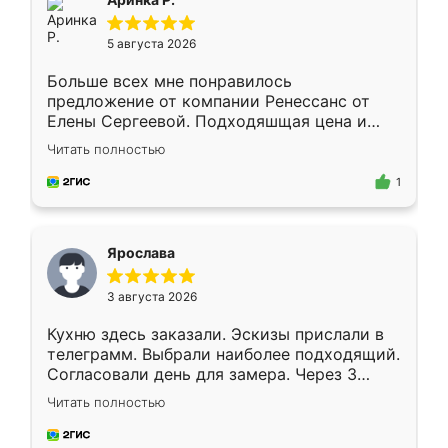
5 августа 2026
Больше всех мне понравилось
предложение от компании Ренессанс от
Елены Сергеевой. Подходяшщая цена и
короткие сроки изготовления. Приехавший
Читать полностью
для замера сотрудник Владислав
предложил по моему эскизу самый
1
подходящий вариант шкафа. Немного его
видоизменил, получилось даже лучше, чем
я хотела.
Ярослава
3 августа 2026
Кухню здесь заказали. Эскизы прислали в
телеграмм. Выбрали наиболее подходящий.
Согласовали день для замера. Через 3
недели кухня была уже готова. Остались
Читать полностью
довольны работой. Спасибо Ренессанс
мебель за качественную работу!