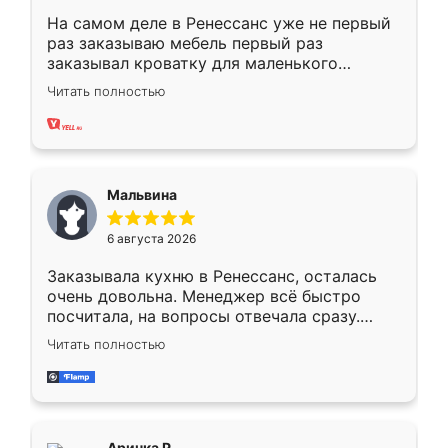
На самом деле в Ренессанс уже не первый
раз заказываю мебель первый раз
заказывал кроватку для маленького
ребёнка при его рождении ,во второй раз
Читать полностью
заказал шкаф-купе. По качеству очень
хорошее сборка достаточно быстрая,
также адекватные цены. До этого
сравнивал с разными конкурентами в этом
сегменте ,выбор у конкурентов куда
Мальвина
меньше, здесь же он более разнообразный.
Мне нравится ,если что-то потребуется из
6 августа 2026
мебели буду заказывать только здесь.
Заказывала кухню в Ренессанс, осталась
очень довольна. Менеджер всё быстро
посчитала, на вопросы отвечала сразу.
Замерщик приехал в субботу, подошёл к
Читать полностью
делу со всей ответственностью. Собрали
за день, ребята работали аккуратно, даже
пыли почти не было. Качество отличное,
ящики ходят плавно, ничего не скрипит.
Всё подошло как влитое.
Аринка Р.