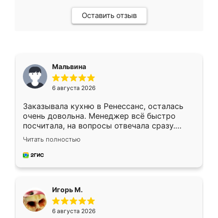
Оставить отзыв
Мальвина
6 августа 2026
Заказывала кухню в Ренессанс, осталась
очень довольна. Менеджер всё быстро
посчитала, на вопросы отвечала сразу.
Замерщик приехал в субботу, подошёл к
Читать полностью
делу со всей ответственностью. Собрали
за день, ребята работали аккуратно, даже
пыли почти не было. Качество отличное,
ящики ходят плавно, ничего не скрипит.
Всё подошло как влитое.
Игорь М.
6 августа 2026