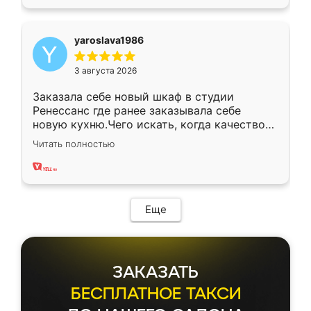
yaroslava1986
3 августа 2026
Заказала себе новый шкаф в студии
Ренессанс где ранее заказывала себе
новую кухню.Чего искать, когда качеством
вполне довольна. Служит кухня уже почти
Читать полностью
два года, нареканий нет.
Еще
ЗАКАЗАТЬ
БЕСПЛАТНОЕ ТАКСИ