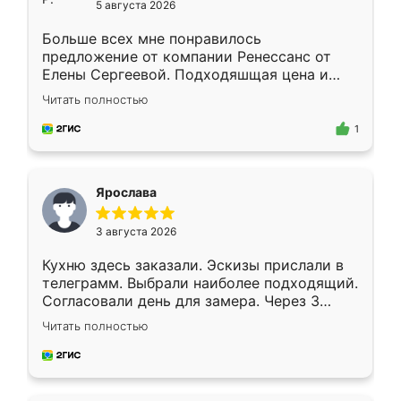
5 августа 2026
Больше всех мне понравилось
предложение от компании Ренессанс от
Елены Сергеевой. Подходяшщая цена и
короткие сроки изготовления. Приехавший
Читать полностью
для замера сотрудник Владислав
предложил по моему эскизу самый
1
подходящий вариант шкафа. Немного его
видоизменил, получилось даже лучше, чем
я хотела.
Ярослава
3 августа 2026
Кухню здесь заказали. Эскизы прислали в
телеграмм. Выбрали наиболее подходящий.
Согласовали день для замера. Через 3
недели кухня была уже готова. Остались
Читать полностью
довольны работой. Спасибо Ренессанс
мебель за качественную работу!