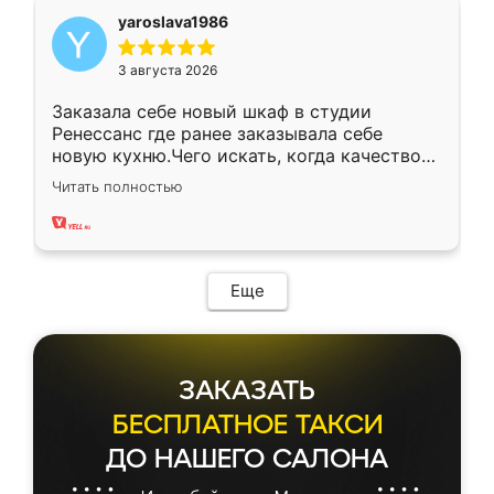
yaroslava1986
3 августа 2026
Заказала себе новый шкаф в студии
Ренессанс где ранее заказывала себе
новую кухню.Чего искать, когда качеством
вполне довольна. Служит кухня уже почти
Читать полностью
два года, нареканий нет.
Еще
ЗАКАЗАТЬ
БЕСПЛАТНОЕ ТАКСИ
ДО НАШЕГО САЛОНА