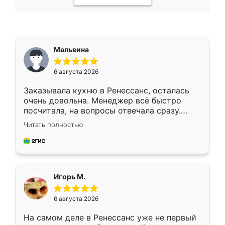
Мальвина
6 августа 2026
Заказывала кухню в Ренессанс, осталась
очень довольна. Менеджер всё быстро
посчитала, на вопросы отвечала сразу.
Замерщик приехал в субботу, подошёл к
Читать полностью
делу со всей ответственностью. Собрали
за день, ребята работали аккуратно, даже
пыли почти не было. Качество отличное,
ящики ходят плавно, ничего не скрипит.
Всё подошло как влитое.
Игорь М.
6 августа 2026
На самом деле в Ренессанс уже не первый