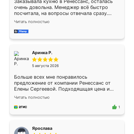
Заказывала кухню в Ренессанс, осталась
очень довольна. Менеджер всё быстро
посчитала, на вопросы отвечала сразу.
Замерщик приехал в субботу, подошёл к
Читать полностью
делу со всей ответственностью. Собрали
за день, ребята работали аккуратно, даже
пыли почти не было. Качество отличное,
ящики ходят плавно, ничего не скрипит.
Всё подошло как влитое.
Аринка Р.
5 августа 2026
Больше всех мне понравилось
предложение от компании Ренессанс от
Елены Сергеевой. Подходяшщая цена и
короткие сроки изготовления. Приехавший
Читать полностью
для замера сотрудник Владислав
предложил по моему эскизу самый
1
подходящий вариант шкафа. Немного его
видоизменил, получилось даже лучше, чем
я хотела.
Ярослава