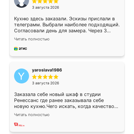
3 августа 2026
Кухню здесь заказали. Эскизы прислали в
телеграмм. Выбрали наиболее подходящий.
Согласовали день для замера. Через 3
недели кухня была уже готова. Остались
Читать полностью
довольны работой. Спасибо Ренессанс
мебель за качественную работу!
yaroslava1986
3 августа 2026
Заказала себе новый шкаф в студии
Ренессанс где ранее заказывала себе
новую кухню.Чего искать, когда качеством
вполне довольна. Служит кухня уже почти
Читать полностью
два года, нареканий нет.