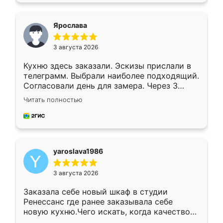
видоизменил, получилось даже лучше, чем
я хотела.
Ярослава
3 августа 2026
Кухню здесь заказали. Эскизы прислали в
телеграмм. Выбрали наиболее подходящий.
Согласовали день для замера. Через 3
недели кухня была уже готова. Остались
Читать полностью
довольны работой. Спасибо Ренессанс
мебель за качественную работу!
yaroslava1986
3 августа 2026
Заказала себе новый шкаф в студии
Ренессанс где ранее заказывала себе
новую кухню.Чего искать, когда качеством
вполне довольна. Служит кухня уже почти