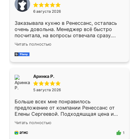
меньше, здесь же он более разнообразный.
Мне нравится ,если что-то потребуется из
6 августа 2026
мебели буду заказывать только здесь.
Заказывала кухню в Ренессанс, осталась
очень довольна. Менеджер всё быстро
посчитала, на вопросы отвечала сразу.
Замерщик приехал в субботу, подошёл к
Читать полностью
делу со всей ответственностью. Собрали
за день, ребята работали аккуратно, даже
пыли почти не было. Качество отличное,
ящики ходят плавно, ничего не скрипит.
Всё подошло как влитое.
Аринка Р.
5 августа 2026
Больше всех мне понравилось
предложение от компании Ренессанс от
Елены Сергеевой. Подходяшщая цена и
короткие сроки изготовления. Приехавший
Читать полностью
для замера сотрудник Владислав
предложил по моему эскизу самый
1
подходящий вариант шкафа. Немного его