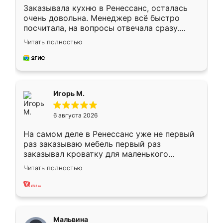
Заказывала кухню в Ренессанс, осталась
очень довольна. Менеджер всё быстро
посчитала, на вопросы отвечала сразу.
Замерщик приехал в субботу, подошёл к
Читать полностью
делу со всей ответственностью. Собрали
за день, ребята работали аккуратно, даже
пыли почти не было. Качество отличное,
ящики ходят плавно, ничего не скрипит.
Всё подошло как влитое.
Игорь М.
6 августа 2026
На самом деле в Ренессанс уже не первый
раз заказываю мебель первый раз
заказывал кроватку для маленького
ребёнка при его рождении ,во второй раз
Читать полностью
заказал шкаф-купе. По качеству очень
хорошее сборка достаточно быстрая,
также адекватные цены. До этого
сравнивал с разными конкурентами в этом
сегменте ,выбор у конкурентов куда
Мальвина