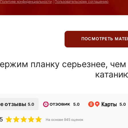
Политике конфиденциальности
|
Пользовательскому соглашению
ПОСМОТРЕТЬ МАТ
ержим планку серьезнее, чем
катани
е отзывы
5.0
5.0
5.0
5
На основе
945
оценок