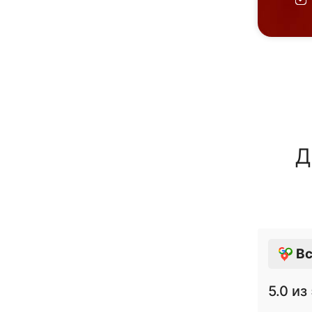
Д
Вс
5.0
из 