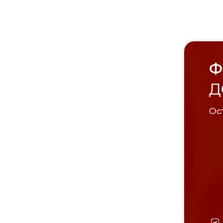
Ф
Д
Ост