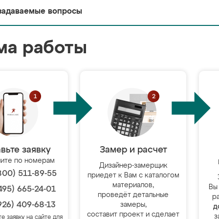
задаваемые вопросы
ма работы
вьте заявку
Замер и расчет
ите по номерам
Дизайнер-замерщик
800) 511-89-55
приедет к Вам с каталогом
материалов,
Вы
495) 665-24-01
проведёт детальные
р
926) 409-68-13
замеры,
д
составит проект и сделает
з
те заявку на сайте для