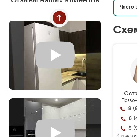
Отзывы наших клиентов
Часто 
Схе
Оста
Позвон
8 (
8 (
8 (
Или оставь