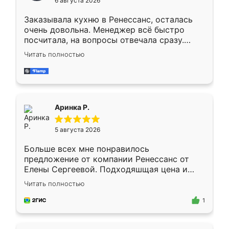
6 августа 2026
мебели буду заказывать только здесь.
Заказывала кухню в Ренессанс, осталась
очень довольна. Менеджер всё быстро
посчитала, на вопросы отвечала сразу.
Замерщик приехал в субботу, подошёл к
Читать полностью
делу со всей ответственностью. Собрали
за день, ребята работали аккуратно, даже
пыли почти не было. Качество отличное,
ящики ходят плавно, ничего не скрипит.
Всё подошло как влитое.
Аринка Р.
5 августа 2026
Больше всех мне понравилось
предложение от компании Ренессанс от
Елены Сергеевой. Подходяшщая цена и
короткие сроки изготовления. Приехавший
Читать полностью
для замера сотрудник Владислав
предложил по моему эскизу самый
1
подходящий вариант шкафа. Немного его
видоизменил, получилось даже лучше, чем