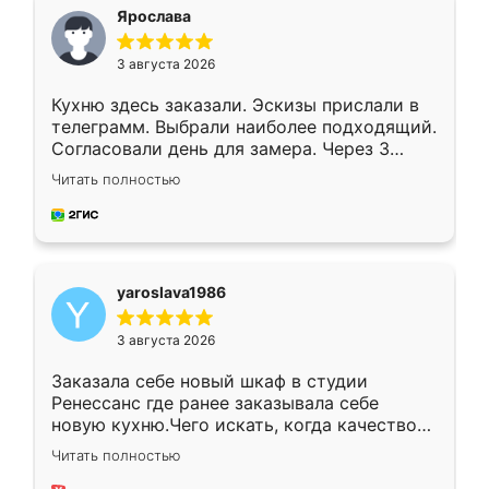
я хотела.
Ярослава
3 августа 2026
Кухню здесь заказали. Эскизы прислали в
телеграмм. Выбрали наиболее подходящий.
Согласовали день для замера. Через 3
недели кухня была уже готова. Остались
Читать полностью
довольны работой. Спасибо Ренессанс
мебель за качественную работу!
yaroslava1986
3 августа 2026
Заказала себе новый шкаф в студии
Ренессанс где ранее заказывала себе
новую кухню.Чего искать, когда качеством
вполне довольна. Служит кухня уже почти
Читать полностью
два года, нареканий нет.