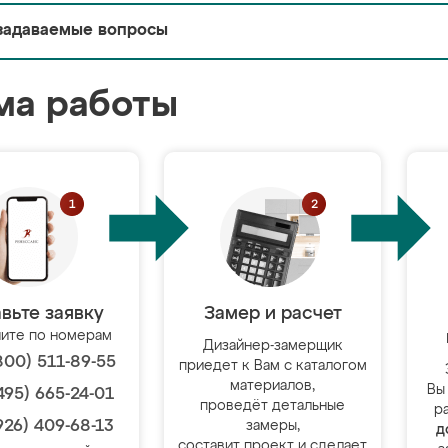
задаваемые вопросы
ма работы
вьте заявку
Замер и расчет
ите по номерам
Дизайнер-замерщик
800) 511-89-55
приедет к Вам с каталогом
материалов,
Вы
495) 665-24-01
проведёт детальные
р
926) 409-68-13
замеры,
д
составит проект и сделает