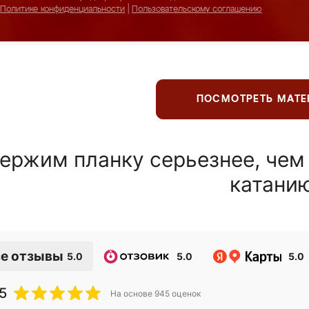
Политике конфиденциальности
|
Пользовательскому соглашению
ПОСМОТРЕТЬ МАТ
ержим планку серьезнее, чем
катани
е отзывы
5.0
5.0
5.0
5
На основе
945
оценок