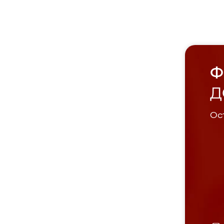
Ф
Д
Ост