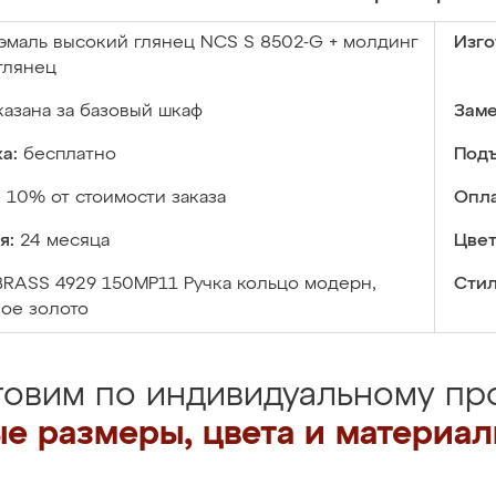
эмаль высокий глянец NCS S 8502-G + молдинг
Изго
глянец
казана за базовый шкаф
Заме
а:
бесплатно
Подъ
:
10% от стоимости заказа
Опла
я:
24 месяца
Цвет
BRASS 4929 150MP11 Ручка кольцо модерн,
Стил
ое золото
товим по индивидуальному про
е размеры, цвета и материа