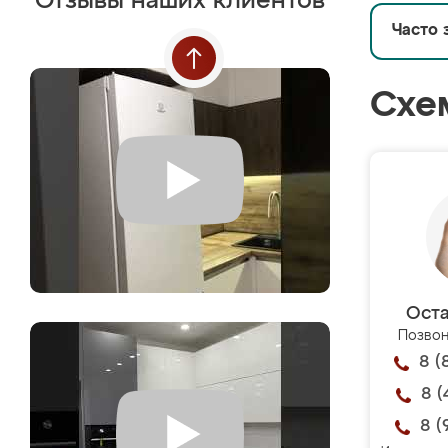
Отзывы наших клиентов
Часто 
Схе
Оста
Позвон
8 (
8 (
8 (