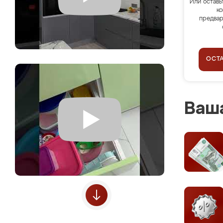
Или оставь
ко
предвар
ОСТ
Ваша