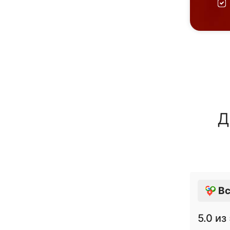
Д
Вс
5.0
из 