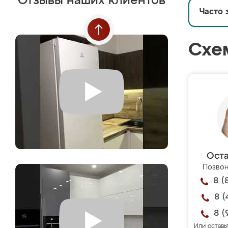
Отзывы наших клиентов
Часто 
Схе
Оста
Позвон
8 (
8 (
8 (
Или оставь