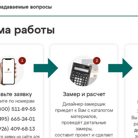
задаваемые вопросы
ма работы
вьте заявку
Замер и расчет
ите по номерам
Дизайнер-замерщик
800) 511-89-55
приедет к Вам с каталогом
материалов,
Вы
495) 665-24-01
проведёт детальные
р
926) 409-68-13
замеры,
д
составит проект и сделает
з
те заявку на сайте для