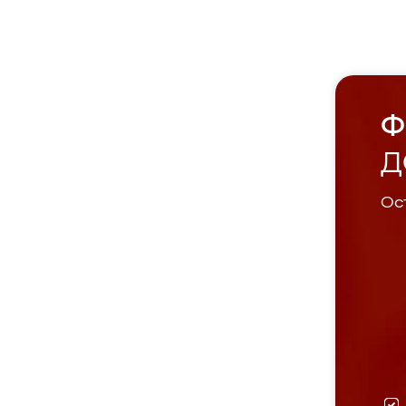
Ф
Д
Ост