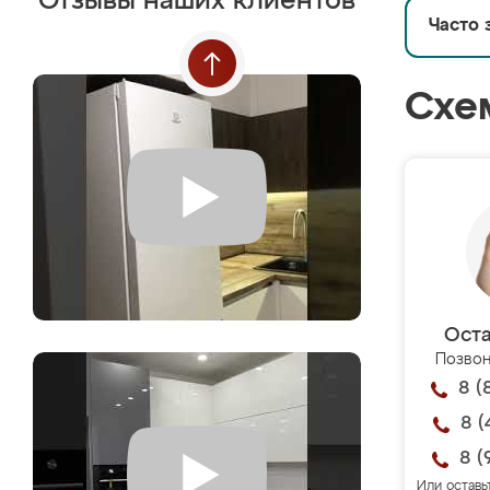
Отзывы наших клиентов
Часто 
Схе
Оста
Позвон
8 (
8 (
8 (
Или оставь