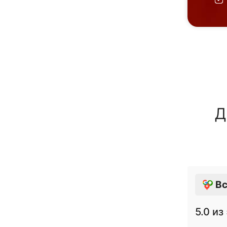
Д
Вс
5.0
из 