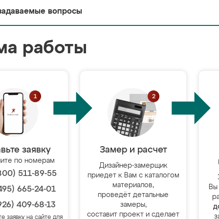
задаваемые вопросы
ма работы
вьте заявку
Замер и расчет
ите по номерам
Дизайнер-замерщик
800) 511-89-55
приедет к Вам с каталогом
материалов,
Вы
495) 665-24-01
проведёт детальные
р
926) 409-68-13
замеры,
д
составит проект и сделает
з
те заявку на сайте для