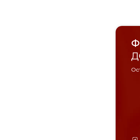
Ф
Д
Ост