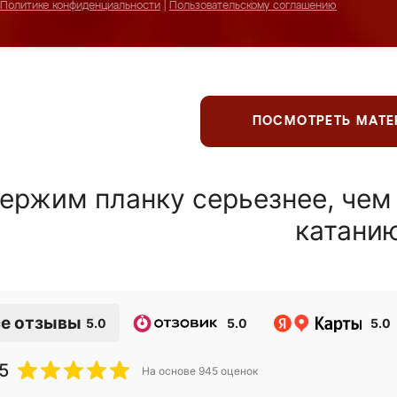
Политике конфиденциальности
|
Пользовательскому соглашению
ПОСМОТРЕТЬ МАТ
ержим планку серьезнее, чем
катани
е отзывы
5.0
5.0
5.0
5
На основе
945
оценок