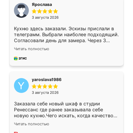
я хотела.
Ярослава
3 августа 2026
Кухню здесь заказали. Эскизы прислали в
телеграмм. Выбрали наиболее подходящий.
Согласовали день для замера. Через 3
недели кухня была уже готова. Остались
Читать полностью
довольны работой. Спасибо Ренессанс
мебель за качественную работу!
yaroslava1986
3 августа 2026
Заказала себе новый шкаф в студии
Ренессанс где ранее заказывала себе
новую кухню.Чего искать, когда качеством
вполне довольна. Служит кухня уже почти
Читать полностью
два года, нареканий нет.