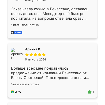
6 августа 2026
мебели буду заказывать только здесь.
Заказывала кухню в Ренессанс, осталась
очень довольна. Менеджер всё быстро
посчитала, на вопросы отвечала сразу.
Замерщик приехал в субботу, подошёл к
Читать полностью
делу со всей ответственностью. Собрали
за день, ребята работали аккуратно, даже
пыли почти не было. Качество отличное,
ящики ходят плавно, ничего не скрипит.
Всё подошло как влитое.
Аринка Р.
5 августа 2026
Больше всех мне понравилось
предложение от компании Ренессанс от
Елены Сергеевой. Подходяшщая цена и
короткие сроки изготовления. Приехавший
Читать полностью
для замера сотрудник Владислав
предложил по моему эскизу самый
1
подходящий вариант шкафа. Немного его
видоизменил, получилось даже лучше, чем