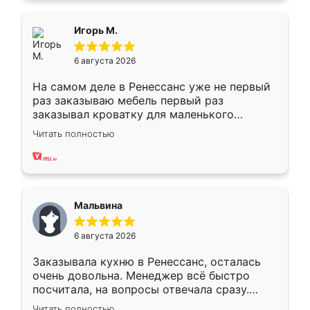
ящики ходят плавно, ничего не скрипит.
Всё подошло как влитое.
Игорь М.
6 августа 2026
На самом деле в Ренессанс уже не первый
раз заказываю мебель первый раз
заказывал кроватку для маленького
ребёнка при его рождении ,во второй раз
Читать полностью
заказал шкаф-купе. По качеству очень
хорошее сборка достаточно быстрая,
также адекватные цены. До этого
сравнивал с разными конкурентами в этом
сегменте ,выбор у конкурентов куда
Мальвина
меньше, здесь же он более разнообразный.
Мне нравится ,если что-то потребуется из
6 августа 2026
мебели буду заказывать только здесь.
Заказывала кухню в Ренессанс, осталась
очень довольна. Менеджер всё быстро
посчитала, на вопросы отвечала сразу.
Замерщик приехал в субботу, подошёл к
Читать полностью