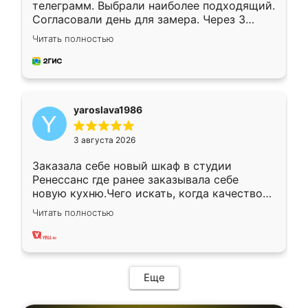
телеграмм. Выбрали наиболее подходящий.
Согласовали день для замера. Через 3
недели кухня была уже готова. Остались
Читать полностью
довольны работой. Спасибо Ренессанс
мебель за качественную работу!
yaroslava1986
3 августа 2026
Заказала себе новый шкаф в студии
Ренессанс где ранее заказывала себе
новую кухню.Чего искать, когда качеством
вполне довольна. Служит кухня уже почти
Читать полностью
два года, нареканий нет.
Еще