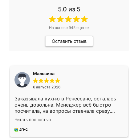
5.0
из 5
На основе
945
оценок
Оставить отзыв
Мальвина
6 августа 2026
Заказывала кухню в Ренессанс, осталась
очень довольна. Менеджер всё быстро
посчитала, на вопросы отвечала сразу.
Замерщик приехал в субботу, подошёл к
Читать полностью
делу со всей ответственностью. Собрали
за день, ребята работали аккуратно, даже
пыли почти не было. Качество отличное,