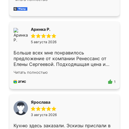
делу со всей ответственностью. Собрали
за день, ребята работали аккуратно, даже
пыли почти не было. Качество отличное,
ящики ходят плавно, ничего не скрипит.
Всё подошло как влитое.
Аринка Р.
5 августа 2026
Больше всех мне понравилось
предложение от компании Ренессанс от
Елены Сергеевой. Подходяшщая цена и
короткие сроки изготовления. Приехавший
Читать полностью
для замера сотрудник Владислав
предложил по моему эскизу самый
1
подходящий вариант шкафа. Немного его
видоизменил, получилось даже лучше, чем
я хотела.
Ярослава
3 августа 2026
Кухню здесь заказали. Эскизы прислали в