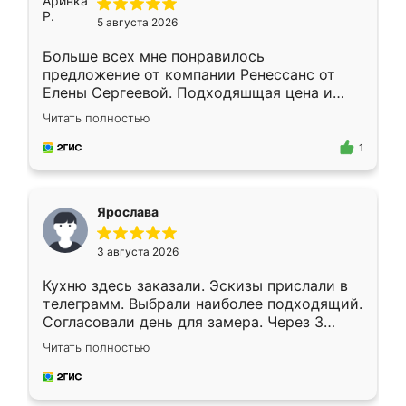
5 августа 2026
Больше всех мне понравилось
предложение от компании Ренессанс от
Елены Сергеевой. Подходяшщая цена и
короткие сроки изготовления. Приехавший
Читать полностью
для замера сотрудник Владислав
предложил по моему эскизу самый
1
подходящий вариант шкафа. Немного его
видоизменил, получилось даже лучше, чем
я хотела.
Ярослава
3 августа 2026
Кухню здесь заказали. Эскизы прислали в
телеграмм. Выбрали наиболее подходящий.
Согласовали день для замера. Через 3
недели кухня была уже готова. Остались
Читать полностью
довольны работой. Спасибо Ренессанс
мебель за качественную работу!