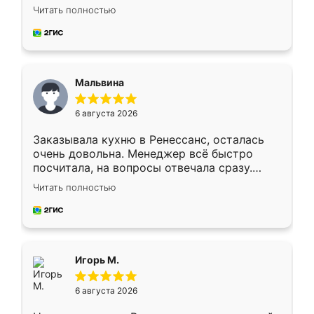
Ждал меньше месяца, сборщик с прямыми
Читать полностью
руками. По цене вышло адекватно.
Рекомендую!
Мальвина
6 августа 2026
Заказывала кухню в Ренессанс, осталась
очень довольна. Менеджер всё быстро
посчитала, на вопросы отвечала сразу.
Замерщик приехал в субботу, подошёл к
Читать полностью
делу со всей ответственностью. Собрали
за день, ребята работали аккуратно, даже
пыли почти не было. Качество отличное,
ящики ходят плавно, ничего не скрипит.
Всё подошло как влитое.
Игорь М.
6 августа 2026