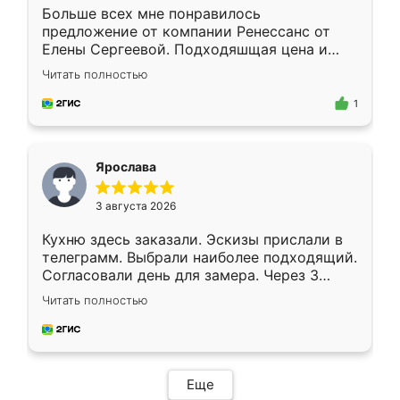
Больше всех мне понравилось
предложение от компании Ренессанс от
Елены Сергеевой. Подходяшщая цена и
короткие сроки изготовления. Приехавший
Читать полностью
для замера сотрудник Владислав
предложил по моему эскизу самый
1
подходящий вариант шкафа. Немного его
видоизменил, получилось даже лучше, чем
я хотела.
Ярослава
3 августа 2026
Кухню здесь заказали. Эскизы прислали в
телеграмм. Выбрали наиболее подходящий.
Согласовали день для замера. Через 3
недели кухня была уже готова. Остались
Читать полностью
довольны работой. Спасибо Ренессанс
мебель за качественную работу!
Еще