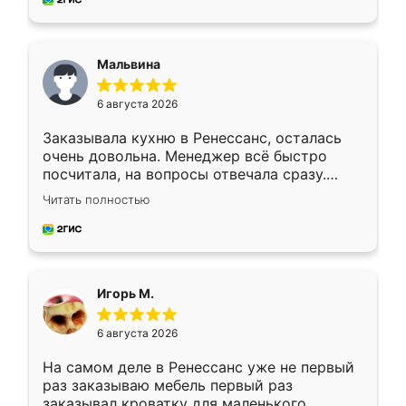
Мальвина
6 августа 2026
Заказывала кухню в Ренессанс, осталась
очень довольна. Менеджер всё быстро
посчитала, на вопросы отвечала сразу.
Замерщик приехал в субботу, подошёл к
Читать полностью
делу со всей ответственностью. Собрали
за день, ребята работали аккуратно, даже
пыли почти не было. Качество отличное,
ящики ходят плавно, ничего не скрипит.
Всё подошло как влитое.
Игорь М.
6 августа 2026
На самом деле в Ренессанс уже не первый
раз заказываю мебель первый раз
заказывал кроватку для маленького