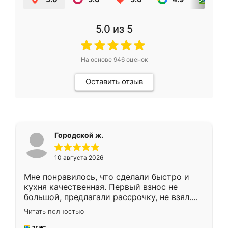
5.0
из 5
На основе
946
оценок
Оставить отзыв
Городской ж.
10 августа 2026
Мне понравилось, что сделали быстро и
кухня качественная. Первый взнос не
большой, предлагали рассрочку, не взял.
Ждал меньше месяца, сборщик с прямыми
Читать полностью
руками. По цене вышло адекватно.
Рекомендую!