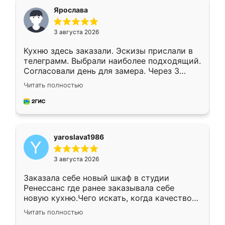
я хотела.
Ярослава
3 августа 2026
Кухню здесь заказали. Эскизы прислали в
телеграмм. Выбрали наиболее подходящий.
Согласовали день для замера. Через 3
недели кухня была уже готова. Остались
Читать полностью
довольны работой. Спасибо Ренессанс
мебель за качественную работу!
yaroslava1986
3 августа 2026
Заказала себе новый шкаф в студии
Ренессанс где ранее заказывала себе
новую кухню.Чего искать, когда качеством
вполне довольна. Служит кухня уже почти
Читать полностью
два года, нареканий нет.