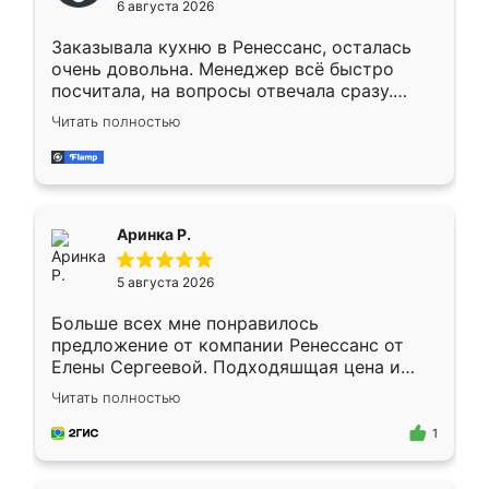
6 августа 2026
мебели буду заказывать только здесь.
Заказывала кухню в Ренессанс, осталась
очень довольна. Менеджер всё быстро
посчитала, на вопросы отвечала сразу.
Замерщик приехал в субботу, подошёл к
Читать полностью
делу со всей ответственностью. Собрали
за день, ребята работали аккуратно, даже
пыли почти не было. Качество отличное,
ящики ходят плавно, ничего не скрипит.
Всё подошло как влитое.
Аринка Р.
5 августа 2026
Больше всех мне понравилось
предложение от компании Ренессанс от
Елены Сергеевой. Подходяшщая цена и
короткие сроки изготовления. Приехавший
Читать полностью
для замера сотрудник Владислав
предложил по моему эскизу самый
1
подходящий вариант шкафа. Немного его
видоизменил, получилось даже лучше, чем