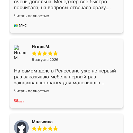
очень довольна. Менеджер всё быстро
посчитала, на вопросы отвечала сразу.
Замерщик приехал в субботу, подошёл к
Читать полностью
делу со всей ответственностью. Собрали
за день, ребята работали аккуратно, даже
пыли почти не было. Качество отличное,
ящики ходят плавно, ничего не скрипит.
Всё подошло как влитое.
Игорь М.
6 августа 2026
На самом деле в Ренессанс уже не первый
раз заказываю мебель первый раз
заказывал кроватку для маленького
ребёнка при его рождении ,во второй раз
Читать полностью
заказал шкаф-купе. По качеству очень
хорошее сборка достаточно быстрая,
также адекватные цены. До этого
сравнивал с разными конкурентами в этом
сегменте ,выбор у конкурентов куда
Мальвина
меньше, здесь же он более разнообразный.
Мне нравится ,если что-то потребуется из