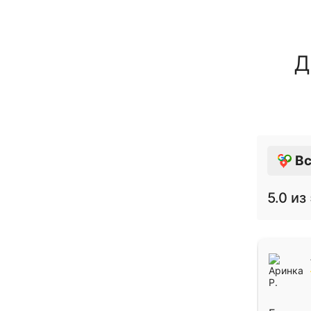
Д
Вс
5.0
из 