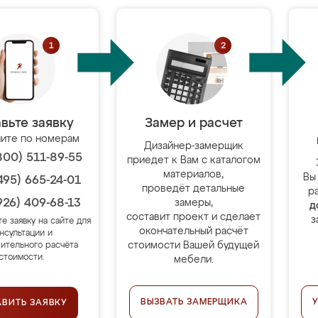
вьте заявку
Замер и расчет
ите по номерам
Дизайнер-замерщик
800) 511-89-55
приедет к Вам с каталогом
материалов,
Вы
495) 665-24-01
проведёт детальные
р
926) 409-68-13
замеры,
д
составит проект и сделает
з
те заявку на сайте для
окончательный расчёт
нсультации и
стоимости Вашей будущей
ительного расчёта
стоимости.
мебели.
ВЫЗВАТЬ ЗАМЕРЩИКА
АВИТЬ ЗАЯВКУ