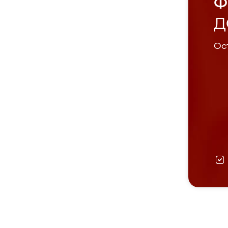
Ф
Д
Ост