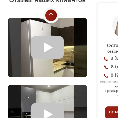
Отзывы наших клиентов
Оста
Позвон
8 (
8 (
8 (
Или оставь
ко
предвар
ОСТ