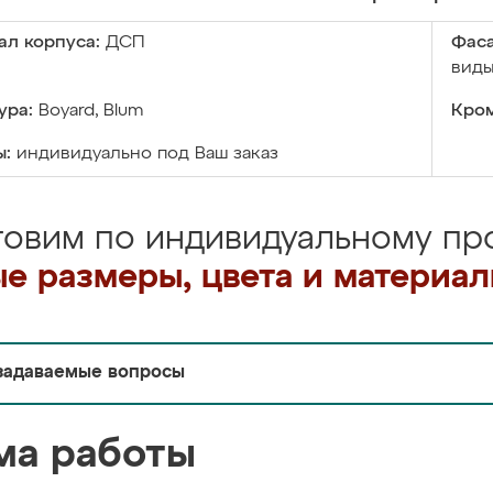
ал корпуса:
ДСП
Фаса
виды
ура:
Boyard, Blum
Кром
ы:
индивидуально под Ваш заказ
товим по индивидуальному про
е размеры, цвета и материа
задаваемые вопросы
ма работы