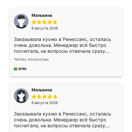
Мальвина
6 августа 2026
Заказывала кухню в Ренессанс, осталась
очень довольна. Менеджер всё быстро
посчитала, на вопросы отвечала сразу.
Замерщик приехал в субботу, подошёл к
Читать полностью
делу со всей ответственностью. Собрали
за день, ребята работали аккуратно, даже
пыли почти не было. Качество отличное,
ящики ходят плавно, ничего не скрипит.
Всё подошло как влитое.
Мальвина
6 августа 2026
Заказывала кухню в Ренессанс, осталась
очень довольна. Менеджер всё быстро
посчитала, на вопросы отвечала сразу.
Замерщик приехал в субботу, подошёл к