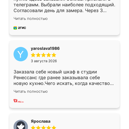
телеграмм. Выбрали наиболее подходящий.
Согласовали день для замера. Через 3
недели кухня была уже готова. Остались
Читать полностью
довольны работой. Спасибо Ренессанс
мебель за качественную работу!
yaroslava1986
3 августа 2026
Заказала себе новый шкаф в студии
Ренессанс где ранее заказывала себе
новую кухню.Чего искать, когда качеством
вполне довольна. Служит кухня уже почти
Читать полностью
два года, нареканий нет.
Ярослава