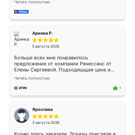
Читать полностью
делу со всей ответственностью. Собрали
за день, ребята работали аккуратно, даже
пыли почти не было. Качество отличное,
ящики ходят плавно, ничего не скрипит.
Всё подошло как влитое.
Аринка Р.
5 августа 2026
Больше всех мне понравилось
предложение от компании Ренессанс от
Елены Сергеевой. Подходяшщая цена и
короткие сроки изготовления. Приехавший
Читать полностью
для замера сотрудник Владислав
предложил по моему эскизу самый
1
подходящий вариант шкафа. Немного его
видоизменил, получилось даже лучше, чем
я хотела.
Ярослава
3 августа 2026
Кухню здесь заказали. Эскизы прислали в