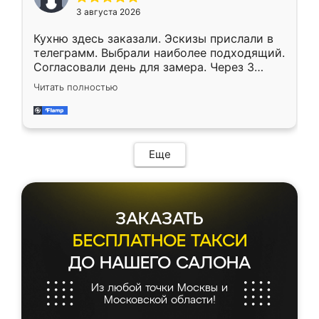
3 августа 2026
Кухню здесь заказали. Эскизы прислали в
телеграмм. Выбрали наиболее подходящий.
Согласовали день для замера. Через 3
недели кухня была уже готова. Остались
Читать полностью
довольны работой. Спасибо Ренессанс
мебель за качественную работу!
Еще
ЗАКАЗАТЬ
БЕСПЛАТНОЕ ТАКСИ
ДО НАШЕГО САЛОНА
Из любой точки Москвы и
Московской области!