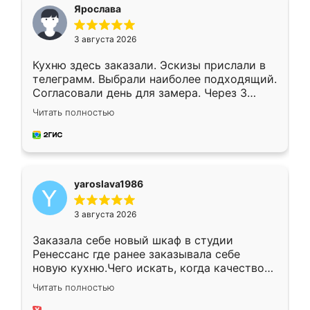
я хотела.
Ярослава
3 августа 2026
Кухню здесь заказали. Эскизы прислали в
телеграмм. Выбрали наиболее подходящий.
Согласовали день для замера. Через 3
недели кухня была уже готова. Остались
Читать полностью
довольны работой. Спасибо Ренессанс
мебель за качественную работу!
yaroslava1986
3 августа 2026
Заказала себе новый шкаф в студии
Ренессанс где ранее заказывала себе
новую кухню.Чего искать, когда качеством
вполне довольна. Служит кухня уже почти
Читать полностью
два года, нареканий нет.