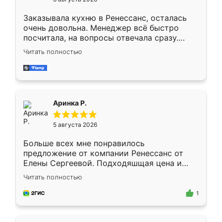
мебели буду заказывать только здесь.
Заказывала кухню в Ренессанс, осталась
очень довольна. Менеджер всё быстро
посчитала, на вопросы отвечала сразу.
Замерщик приехал в субботу, подошёл к
Читать полностью
делу со всей ответственностью. Собрали
за день, ребята работали аккуратно, даже
пыли почти не было. Качество отличное,
ящики ходят плавно, ничего не скрипит.
Всё подошло как влитое.
Аринка Р.
5 августа 2026
Больше всех мне понравилось
предложение от компании Ренессанс от
Елены Сергеевой. Подходяшщая цена и
короткие сроки изготовления. Приехавший
Читать полностью
для замера сотрудник Владислав
предложил по моему эскизу самый
1
подходящий вариант шкафа. Немного его
видоизменил, получилось даже лучше, чем