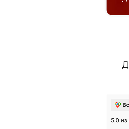
Д
Вс
5.0
из 