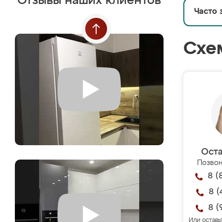
Отзывы наших клиентов
Часто 
Схе
Оста
Позвон
8 (
8 (
8 (
Или оставь