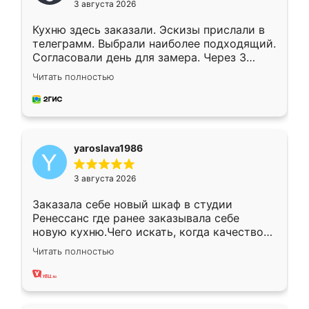
3 августа 2026
Кухню здесь заказали. Эскизы прислали в
телеграмм. Выбрали наиболее подходящий.
Согласовали день для замера. Через 3
недели кухня была уже готова. Остались
Читать полностью
довольны работой. Спасибо Ренессанс
мебель за качественную работу!
yaroslava1986
3 августа 2026
Заказала себе новый шкаф в студии
Ренессанс где ранее заказывала себе
новую кухню.Чего искать, когда качеством
вполне довольна. Служит кухня уже почти
Читать полностью
два года, нареканий нет.