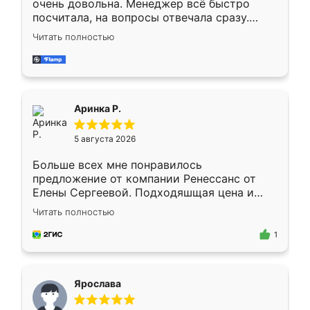
очень довольна. Менеджер всё быстро
посчитала, на вопросы отвечала сразу.
Замерщик приехал в субботу, подошёл к
Читать полностью
делу со всей ответственностью. Собрали
за день, ребята работали аккуратно, даже
пыли почти не было. Качество отличное,
ящики ходят плавно, ничего не скрипит.
Всё подошло как влитое.
Аринка Р.
5 августа 2026
Больше всех мне понравилось
предложение от компании Ренессанс от
Елены Сергеевой. Подходяшщая цена и
короткие сроки изготовления. Приехавший
Читать полностью
для замера сотрудник Владислав
предложил по моему эскизу самый
1
подходящий вариант шкафа. Немного его
видоизменил, получилось даже лучше, чем
я хотела.
Ярослава