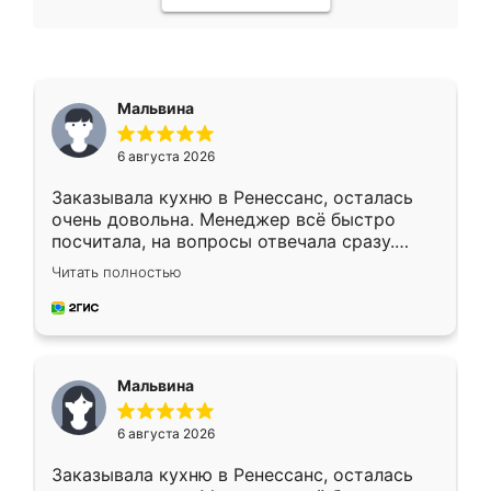
Мальвина
6 августа 2026
Заказывала кухню в Ренессанс, осталась
очень довольна. Менеджер всё быстро
посчитала, на вопросы отвечала сразу.
Замерщик приехал в субботу, подошёл к
Читать полностью
делу со всей ответственностью. Собрали
за день, ребята работали аккуратно, даже
пыли почти не было. Качество отличное,
ящики ходят плавно, ничего не скрипит.
Всё подошло как влитое.
Мальвина
6 августа 2026
Заказывала кухню в Ренессанс, осталась