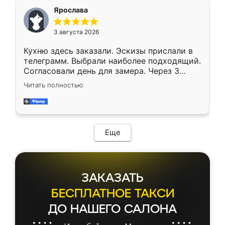
Ярослава
3 августа 2026
Кухню здесь заказали. Эскизы прислали в
телеграмм. Выбрали наиболее подходящий.
Согласовали день для замера. Через 3
недели кухня была уже готова. Остались
Читать полностью
довольны работой. Спасибо Ренессанс
мебель за качественную работу!
Еще
ЗАКАЗАТЬ
БЕСПЛАТНОЕ ТАКСИ
ДО НАШЕГО САЛОНА