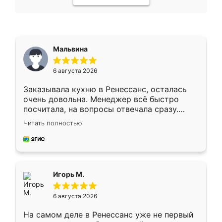
Мальвина
6 августа 2026
Заказывала кухню в Ренессанс, осталась
очень довольна. Менеджер всё быстро
посчитала, на вопросы отвечала сразу.
Замерщик приехал в субботу, подошёл к
Читать полностью
делу со всей ответственностью. Собрали
за день, ребята работали аккуратно, даже
пыли почти не было. Качество отличное,
ящики ходят плавно, ничего не скрипит.
Всё подошло как влитое.
Игорь М.
6 августа 2026
На самом деле в Ренессанс уже не первый