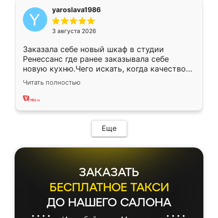
yaroslava1986
3 августа 2026
Заказала себе новый шкаф в студии
Ренессанс где ранее заказывала себе
новую кухню.Чего искать, когда качеством
вполне довольна. Служит кухня уже почти
Читать полностью
два года, нареканий нет.
Еще
ЗАКАЗАТЬ
БЕСПЛАТНОЕ ТАКСИ
ДО НАШЕГО САЛОНА