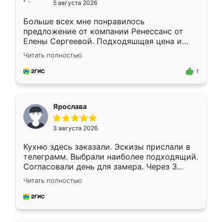
5 августа 2026
Больше всех мне понравилось
предложение от компании Ренессанс от
Елены Сергеевой. Подходяшщая цена и
короткие сроки изготовления. Приехавший
Читать полностью
для замера сотрудник Владислав
предложил по моему эскизу самый
1
подходящий вариант шкафа. Немного его
видоизменил, получилось даже лучше, чем
я хотела.
Ярослава
3 августа 2026
Кухню здесь заказали. Эскизы прислали в
телеграмм. Выбрали наиболее подходящий.
Согласовали день для замера. Через 3
недели кухня была уже готова. Остались
Читать полностью
довольны работой. Спасибо Ренессанс
мебель за качественную работу!