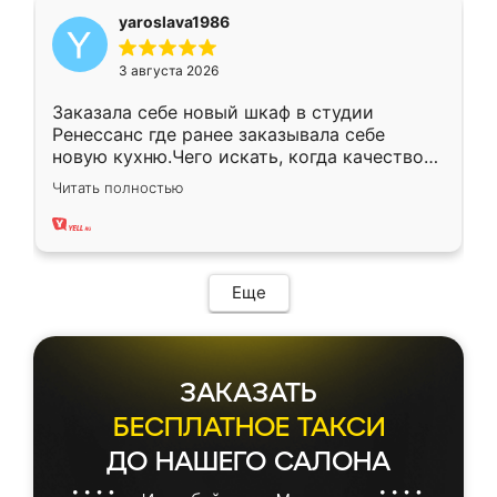
yaroslava1986
3 августа 2026
Заказала себе новый шкаф в студии
Ренессанс где ранее заказывала себе
новую кухню.Чего искать, когда качеством
вполне довольна. Служит кухня уже почти
Читать полностью
два года, нареканий нет.
Еще
ЗАКАЗАТЬ
БЕСПЛАТНОЕ ТАКСИ
ДО НАШЕГО САЛОНА