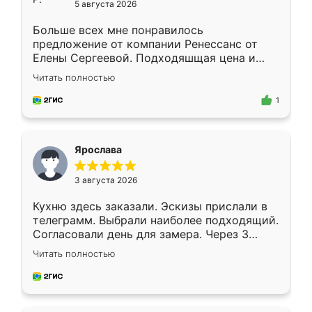
5 августа 2026
Больше всех мне понравилось
предложение от компании Ренессанс от
Елены Сергеевой. Подходяшщая цена и
короткие сроки изготовления. Приехавший
Читать полностью
для замера сотрудник Владислав
предложил по моему эскизу самый
1
подходящий вариант шкафа. Немного его
видоизменил, получилось даже лучше, чем
я хотела.
Ярослава
3 августа 2026
Кухню здесь заказали. Эскизы прислали в
телеграмм. Выбрали наиболее подходящий.
Согласовали день для замера. Через 3
недели кухня была уже готова. Остались
Читать полностью
довольны работой. Спасибо Ренессанс
мебель за качественную работу!