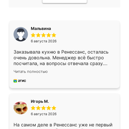
Мальвина
6 августа 2026
Заказывала кухню в Ренессанс, осталась
очень довольна. Менеджер всё быстро
посчитала, на вопросы отвечала сразу.
Замерщик приехал в субботу, подошёл к
Читать полностью
делу со всей ответственностью. Собрали
за день, ребята работали аккуратно, даже
пыли почти не было. Качество отличное,
ящики ходят плавно, ничего не скрипит.
Всё подошло как влитое.
Игорь М.
6 августа 2026
На самом деле в Ренессанс уже не первый