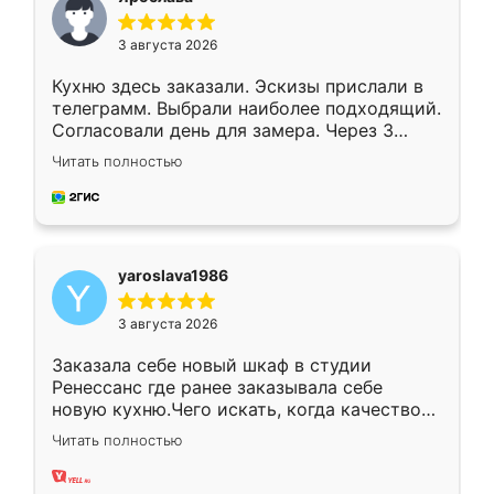
3 августа 2026
Кухню здесь заказали. Эскизы прислали в
телеграмм. Выбрали наиболее подходящий.
Согласовали день для замера. Через 3
недели кухня была уже готова. Остались
Читать полностью
довольны работой. Спасибо Ренессанс
мебель за качественную работу!
yaroslava1986
3 августа 2026
Заказала себе новый шкаф в студии
Ренессанс где ранее заказывала себе
новую кухню.Чего искать, когда качеством
вполне довольна. Служит кухня уже почти
Читать полностью
два года, нареканий нет.