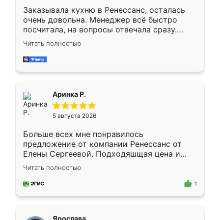
Заказывала кухню в Ренессанс, осталась
очень довольна. Менеджер всё быстро
посчитала, на вопросы отвечала сразу.
Замерщик приехал в субботу, подошёл к
Читать полностью
делу со всей ответственностью. Собрали
за день, ребята работали аккуратно, даже
пыли почти не было. Качество отличное,
ящики ходят плавно, ничего не скрипит.
Всё подошло как влитое.
Аринка Р.
5 августа 2026
Больше всех мне понравилось
предложение от компании Ренессанс от
Елены Сергеевой. Подходяшщая цена и
короткие сроки изготовления. Приехавший
Читать полностью
для замера сотрудник Владислав
предложил по моему эскизу самый
1
подходящий вариант шкафа. Немного его
видоизменил, получилось даже лучше, чем
я хотела.
Ярослава