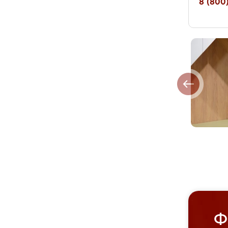
8 (800)
Ф