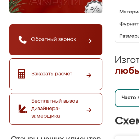
Матери
Фурнит
Размер
Обратный звонок
Изго
любы
Заказать расчёт
Часто 
Бесплатный вызов
дизайнера-
замерщика
Схе