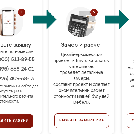
вьте заявку
Замер и расчет
ите по номерам
Дизайнер-замерщик
800) 511-89-55
приедет к Вам с каталогом
материалов,
Вы
495) 665-24-01
проведёт детальные
р
926) 409-68-13
замеры,
д
составит проект и сделает
з
те заявку на сайте для
окончательный расчёт
нсультации и
стоимости Вашей будущей
ительного расчёта
стоимости.
мебели.
ВЫЗВАТЬ ЗАМЕРЩИКА
АВИТЬ ЗАЯВКУ