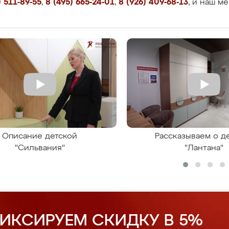
 511-89-55
,
8 (495) 665-24-01
,
8 (926) 409-68-13
, и наш м
Описание детской
Рассказываем о д
"Сильвания"
"Лантана"
ИКСИРУЕМ СКИДКУ В 5%