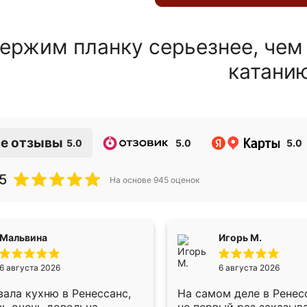
ержим планку серьезнее, чем
катани
е отзывы
5.0
5.0
5.0
5
На основе
945
оценок
Мальвина
Игорь М.
6 августа 2026
6 августа 2026
ала кухню в Ренессанс,
На самом деле в Ренес