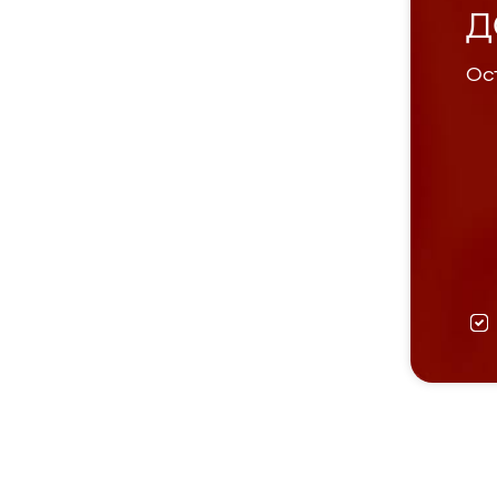
Д
Ост