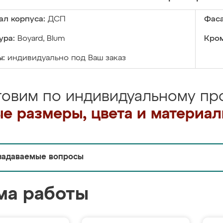
ал корпуса:
ДСП
Фаса
ура:
Boyard, Blum
Кром
ы:
индивидуально под Ваш заказ
товим по индивидуальному про
е размеры, цвета и материа
задаваемые вопросы
ма работы