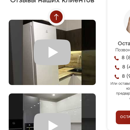
Отзывы наших клиентов
Оста
Позвон
8 (
8 (
8 (
Или оставь
ко
предвар
ОСТ