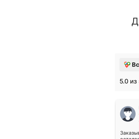
Д
Вс
5.0
из 
Заказыв