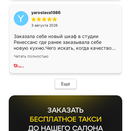
yaroslava1986
3 августа 2026
Заказала себе новый шкаф в студии
Ренессанс где ранее заказывала себе
новую кухню.Чего искать, когда качеством
вполне довольна. Служит кухня уже почти
Читать полностью
два года, нареканий нет.
Еще
ЗАКАЗАТЬ
БЕСПЛАТНОЕ ТАКСИ
ДО НАШЕГО САЛОНА