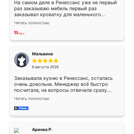
На самом деле в Ренессанс уже не первый
раз заказываю мебель первый раз
заказывал кроватку для маленького
ребёнка при его рождении ,во второй раз
Читать полностью
заказал шкаф-купе. По качеству очень
хорошее сборка достаточно быстрая,
также адекватные цены. До этого
сравнивал с разными конкурентами в этом
сегменте ,выбор у конкурентов куда
Мальвина
меньше, здесь же он более разнообразный.
Мне нравится ,если что-то потребуется из
6 августа 2026
мебели буду заказывать только здесь.
Заказывала кухню в Ренессанс, осталась
очень довольна. Менеджер всё быстро
посчитала, на вопросы отвечала сразу.
Замерщик приехал в субботу, подошёл к
Читать полностью
делу со всей ответственностью. Собрали
за день, ребята работали аккуратно, даже
пыли почти не было. Качество отличное,
ящики ходят плавно, ничего не скрипит.
Всё подошло как влитое.
Аринка Р.