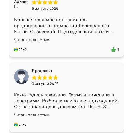
5 августа 2026
Больше всех мне понравилось
предложение от компании Ренессанс от
Елены Сергеевой. Подходяшщая цена и
короткие сроки изготовления. Приехавший
Читать полностью
для замера сотрудник Владислав
предложил по моему эскизу самый
1
подходящий вариант шкафа. Немного его
видоизменил, получилось даже лучше, чем
я хотела.
Ярослава
3 августа 2026
Кухню здесь заказали. Эскизы прислали в
телеграмм. Выбрали наиболее подходящий.
Согласовали день для замера. Через 3
недели кухня была уже готова. Остались
Читать полностью
довольны работой. Спасибо Ренессанс
мебель за качественную работу!