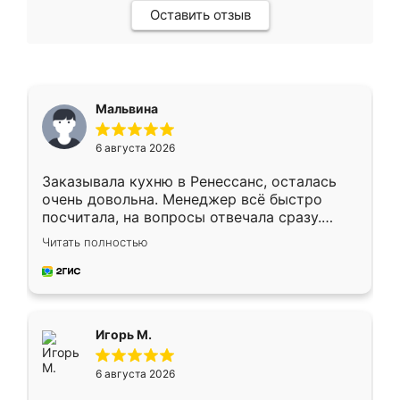
Оставить отзыв
Мальвина
6 августа 2026
Заказывала кухню в Ренессанс, осталась
очень довольна. Менеджер всё быстро
посчитала, на вопросы отвечала сразу.
Замерщик приехал в субботу, подошёл к
Читать полностью
делу со всей ответственностью. Собрали
за день, ребята работали аккуратно, даже
пыли почти не было. Качество отличное,
ящики ходят плавно, ничего не скрипит.
Всё подошло как влитое.
Игорь М.
6 августа 2026