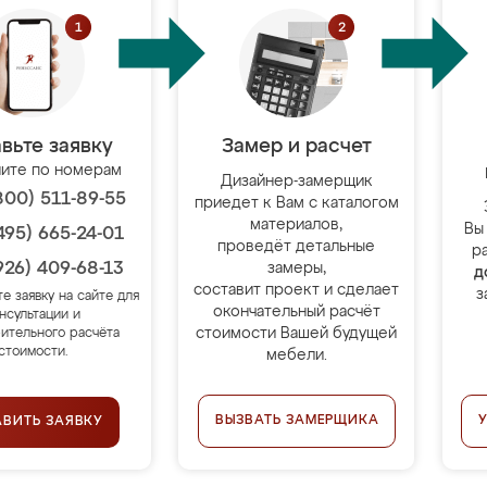
вьте заявку
Замер и расчет
ите по номерам
Дизайнер-замерщик
800) 511-89-55
приедет к Вам с каталогом
материалов,
Вы
495) 665-24-01
проведёт детальные
р
926) 409-68-13
замеры,
д
составит проект и сделает
з
те заявку на сайте для
окончательный расчёт
нсультации и
стоимости Вашей будущей
ительного расчёта
стоимости.
мебели.
ВЫЗВАТЬ ЗАМЕРЩИКА
АВИТЬ ЗАЯВКУ