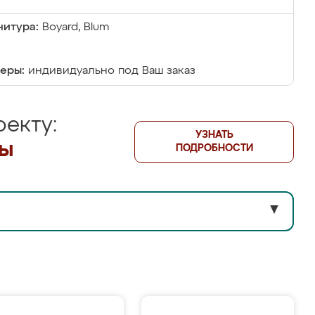
итура:
Boyard, Blum
еры:
индивидуально под Ваш заказ
екту:
УЗНАТЬ
лы
ПОДРОБНОСТИ
▼