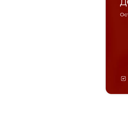
Д
Ост