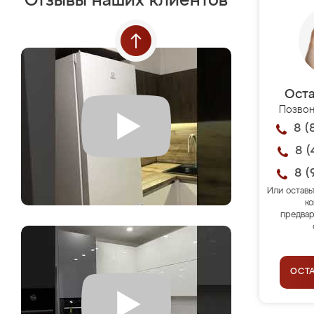
Отзывы наших клиентов
Оста
Позвон
8 (
8 (
8 (
Или оставь
ко
предвар
ОСТ