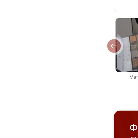
Мат
Ф