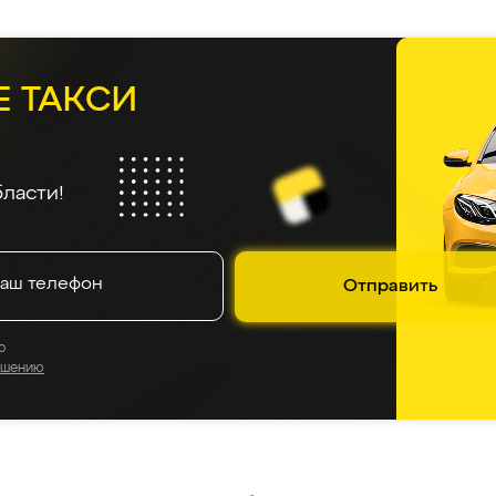
Е ТАКСИ
ласти!
Отправить
о
ашению