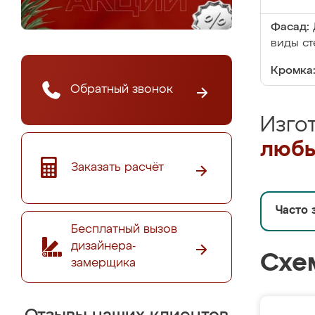
Фасад:
виды ст
Кромка
Обратный звонок
Изго
любы
Заказать расчёт
Часто 
Бесплатный вызов
дизайнера-
Схе
замерщика