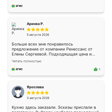
делу со всей ответственностью. Собрали
за день, ребята работали аккуратно, даже
пыли почти не было. Качество отличное,
ящики ходят плавно, ничего не скрипит.
Всё подошло как влитое.
Аринка Р.
5 августа 2026
Больше всех мне понравилось
предложение от компании Ренессанс от
Елены Сергеевой. Подходяшщая цена и
короткие сроки изготовления. Приехавший
Читать полностью
для замера сотрудник Владислав
предложил по моему эскизу самый
1
подходящий вариант шкафа. Немного его
видоизменил, получилось даже лучше, чем
я хотела.
Ярослава
3 августа 2026
Кухню здесь заказали. Эскизы прислали в