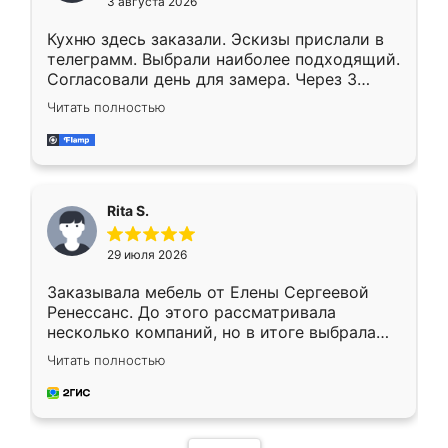
3 августа 2026
Кухню здесь заказали. Эскизы прислали в
телеграмм. Выбрали наиболее подходящий.
Согласовали день для замера. Через 3
недели кухня была уже готова. Остались
Читать полностью
довольны работой. Спасибо Ренессанс
мебель за качественную работу!
Rita S.
29 июля 2026
Заказывала мебель от Елены Сергеевой
Ренессанс. До этого рассматривала
несколько компаний, но в итоге выбрала
эту. Сначала обговорили условия, потом
Читать полностью
приехал замерщик, всё спокойно объяснил
и снял размеры. Изготовили в срок, с
доставкой тоже никаких проблем не
возникло. Сборку выполнили аккуратно,