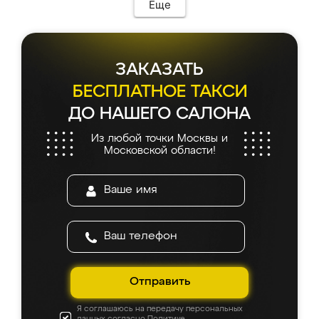
мебель сразу встала на свое место без
Еще
каких-либо доработок. Качеством осталась
довольна, все выглядит так, как и ожидала.
ЗАКАЗАТЬ
БЕСПЛАТНОЕ ТАКСИ
ДО НАШЕГО САЛОНА
Из любой точки Москвы и
Московской области!
Отправить
Я соглашаюсь на передачу персональных
данных согласно
Политике