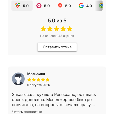
5.0
5.0
5.0
4.9
5.0
5.0
из 5
На основе
943
оценок
Оставить отзыв
Мальвина
6 августа 2026
Заказывала кухню в Ренессанс, осталась
очень довольна. Менеджер всё быстро
посчитала, на вопросы отвечала сразу.
Замерщик приехал в субботу, подошёл к
Читать полностью