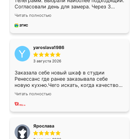
телеграмм. Выбрали наиболее подходящий.
Согласовали день для замера. Через 3
недели кухня была уже готова. Остались
Читать полностью
довольны работой. Спасибо Ренессанс
мебель за качественную работу!
yaroslava1986
3 августа 2026
Заказала себе новый шкаф в студии
Ренессанс где ранее заказывала себе
новую кухню.Чего искать, когда качеством
вполне довольна. Служит кухня уже почти
Читать полностью
два года, нареканий нет.
Ярослава