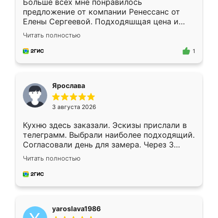
Больше всех мне понравилось
предложение от компании Ренессанс от
Елены Сергеевой. Подходяшщая цена и
короткие сроки изготовления. Приехавший
Читать полностью
для замера сотрудник Владислав
предложил по моему эскизу самый
1
подходящий вариант шкафа. Немного его
видоизменил, получилось даже лучше, чем
я хотела.
Ярослава
3 августа 2026
Кухню здесь заказали. Эскизы прислали в
телеграмм. Выбрали наиболее подходящий.
Согласовали день для замера. Через 3
недели кухня была уже готова. Остались
Читать полностью
довольны работой. Спасибо Ренессанс
мебель за качественную работу!
yaroslava1986