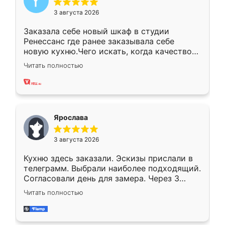
3 августа 2026
Заказала себе новый шкаф в студии
Ренессанс где ранее заказывала себе
новую кухню.Чего искать, когда качеством
вполне довольна. Служит кухня уже почти
Читать полностью
два года, нареканий нет.
Ярослава
3 августа 2026
Кухню здесь заказали. Эскизы прислали в
телеграмм. Выбрали наиболее подходящий.
Согласовали день для замера. Через 3
недели кухня была уже готова. Остались
Читать полностью
довольны работой. Спасибо Ренессанс
мебель за качественную работу!