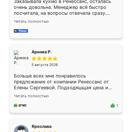
Заказывала кухню в Ренессанс, осталась
очень довольна. Менеджер всё быстро
посчитала, на вопросы отвечала сразу.
Замерщик приехал в субботу, подошёл к
Читать полностью
делу со всей ответственностью. Собрали
за день, ребята работали аккуратно, даже
пыли почти не было. Качество отличное,
ящики ходят плавно, ничего не скрипит.
Всё подошло как влитое.
Аринка Р.
5 августа 2026
Больше всех мне понравилось
предложение от компании Ренессанс от
Елены Сергеевой. Подходяшщая цена и
короткие сроки изготовления. Приехавший
Читать полностью
для замера сотрудник Владислав
предложил по моему эскизу самый
1
подходящий вариант шкафа. Немного его
видоизменил, получилось даже лучше, чем
я хотела.
Ярослава