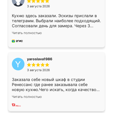
3 августа 2026
Кухню здесь заказали. Эскизы прислали в
телеграмм. Выбрали наиболее подходящий.
Согласовали день для замера. Через 3
недели кухня была уже готова. Остались
Читать полностью
довольны работой. Спасибо Ренессанс
мебель за качественную работу!
yaroslava1986
3 августа 2026
Заказала себе новый шкаф в студии
Ренессанс где ранее заказывала себе
новую кухню.Чего искать, когда качеством
вполне довольна. Служит кухня уже почти
Читать полностью
два года, нареканий нет.