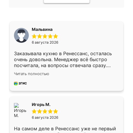
Мальвина
6 августа 2026
Заказывала кухню в Ренессанс, осталась
очень довольна. Менеджер всё быстро
посчитала, на вопросы отвечала сразу.
Замерщик приехал в субботу, подошёл к
Читать полностью
делу со всей ответственностью. Собрали
за день, ребята работали аккуратно, даже
пыли почти не было. Качество отличное,
ящики ходят плавно, ничего не скрипит.
Всё подошло как влитое.
Игорь М.
6 августа 2026
На самом деле в Ренессанс уже не первый