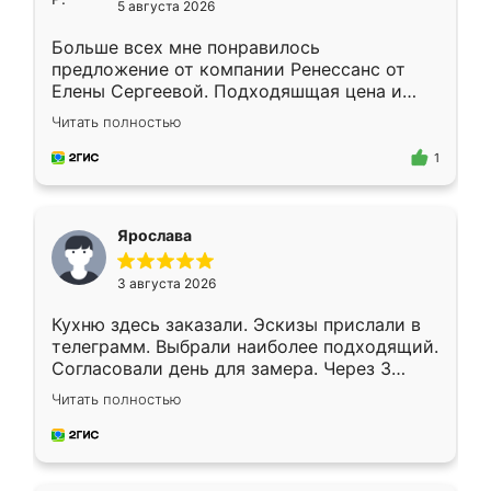
5 августа 2026
Больше всех мне понравилось
предложение от компании Ренессанс от
Елены Сергеевой. Подходяшщая цена и
короткие сроки изготовления. Приехавший
Читать полностью
для замера сотрудник Владислав
предложил по моему эскизу самый
1
подходящий вариант шкафа. Немного его
видоизменил, получилось даже лучше, чем
я хотела.
Ярослава
3 августа 2026
Кухню здесь заказали. Эскизы прислали в
телеграмм. Выбрали наиболее подходящий.
Согласовали день для замера. Через 3
недели кухня была уже готова. Остались
Читать полностью
довольны работой. Спасибо Ренессанс
мебель за качественную работу!