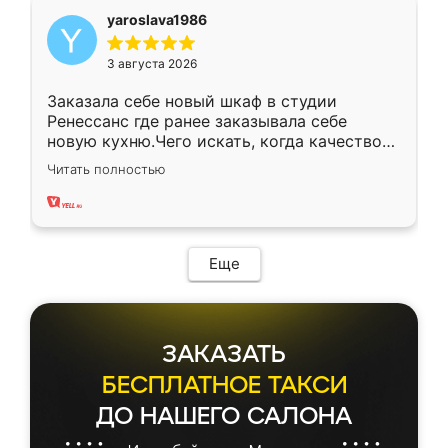
yaroslava1986
3 августа 2026
Заказала себе новый шкаф в студии
Ренессанс где ранее заказывала себе
новую кухню.Чего искать, когда качеством
вполне довольна. Служит кухня уже почти
Читать полностью
два года, нареканий нет.
Еще
ЗАКАЗАТЬ
БЕСПЛАТНОЕ ТАКСИ
ДО НАШЕГО САЛОНА