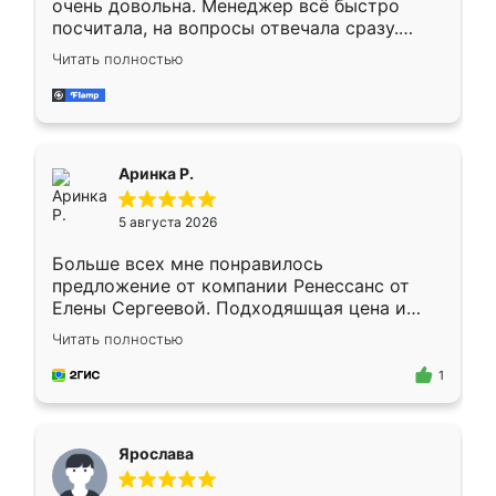
очень довольна. Менеджер всё быстро
посчитала, на вопросы отвечала сразу.
Замерщик приехал в субботу, подошёл к
Читать полностью
делу со всей ответственностью. Собрали
за день, ребята работали аккуратно, даже
пыли почти не было. Качество отличное,
ящики ходят плавно, ничего не скрипит.
Всё подошло как влитое.
Аринка Р.
5 августа 2026
Больше всех мне понравилось
предложение от компании Ренессанс от
Елены Сергеевой. Подходяшщая цена и
короткие сроки изготовления. Приехавший
Читать полностью
для замера сотрудник Владислав
предложил по моему эскизу самый
1
подходящий вариант шкафа. Немного его
видоизменил, получилось даже лучше, чем
я хотела.
Ярослава