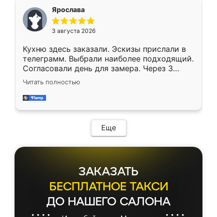
Ярослава
3 августа 2026
Кухню здесь заказали. Эскизы прислали в
телеграмм. Выбрали наиболее подходящий.
Согласовали день для замера. Через 3
недели кухня была уже готова. Остались
Читать полностью
довольны работой. Спасибо Ренессанс
мебель за качественную работу!
Еще
ЗАКАЗАТЬ
БЕСПЛАТНОЕ ТАКСИ
ДО НАШЕГО САЛОНА