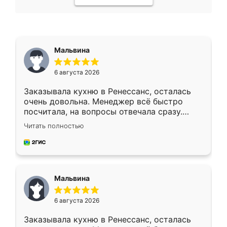
Мальвина
6 августа 2026
Заказывала кухню в Ренессанс, осталась
очень довольна. Менеджер всё быстро
посчитала, на вопросы отвечала сразу.
Замерщик приехал в субботу, подошёл к
Читать полностью
делу со всей ответственностью. Собрали
за день, ребята работали аккуратно, даже
пыли почти не было. Качество отличное,
ящики ходят плавно, ничего не скрипит.
Всё подошло как влитое.
Мальвина
6 августа 2026
Заказывала кухню в Ренессанс, осталась