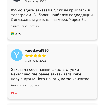
3 августа 2026
Кухню здесь заказали. Эскизы прислали в
телеграмм. Выбрали наиболее подходящий.
Согласовали день для замера. Через 3
недели кухня была уже готова. Остались
Читать полностью
довольны работой. Спасибо Ренессанс
мебель за качественную работу!
yaroslava1986
3 августа 2026
Заказала себе новый шкаф в студии
Ренессанс где ранее заказывала себе
новую кухню.Чего искать, когда качеством
вполне довольна. Служит кухня уже почти
Читать полностью
два года, нареканий нет.