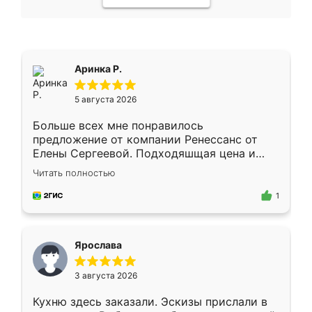
Аринка Р.
5 августа 2026
Больше всех мне понравилось
предложение от компании Ренессанс от
Елены Сергеевой. Подходяшщая цена и
короткие сроки изготовления. Приехавший
Читать полностью
для замера сотрудник Владислав
предложил по моему эскизу самый
1
подходящий вариант шкафа. Немного его
видоизменил, получилось даже лучше, чем
я хотела.
Ярослава
3 августа 2026
Кухню здесь заказали. Эскизы прислали в