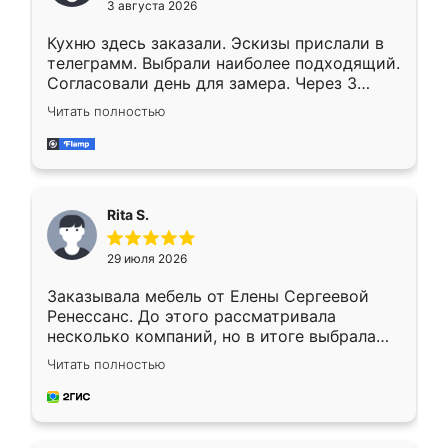
3 августа 2026
Кухню здесь заказали. Эскизы прислали в
телеграмм. Выбрали наиболее подходящий.
Согласовали день для замера. Через 3
недели кухня была уже готова. Остались
Читать полностью
довольны работой. Спасибо Ренессанс
мебель за качественную работу!
Rita S.
29 июля 2026
Заказывала мебель от Елены Сергеевой
Ренессанс. До этого рассматривала
несколько компаний, но в итоге выбрала
эту. Сначала обговорили условия, потом
Читать полностью
приехал замерщик, всё спокойно объяснил
и снял размеры. Изготовили в срок, с
доставкой тоже никаких проблем не
возникло. Сборку выполнили аккуратно,