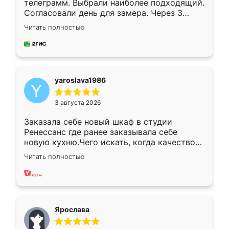
телеграмм. Выбрали наиболее подходящий.
Согласовали день для замера. Через 3
недели кухня была уже готова. Остались
Читать полностью
довольны работой. Спасибо Ренессанс
мебель за качественную работу!
yaroslava1986
3 августа 2026
Заказала себе новый шкаф в студии
Ренессанс где ранее заказывала себе
новую кухню.Чего искать, когда качеством
вполне довольна. Служит кухня уже почти
Читать полностью
два года, нареканий нет.
Ярослава