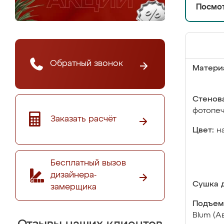
Посмот
Обратный звонок
Матери
Стенова
фотопе
Заказать расчёт
Цвет:
н
Бесплатный вызов
дизайнера-
Сушка д
замерщика
Подъем
Blum (А