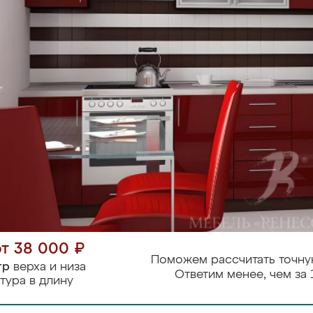
от 38 000 ₽
Поможем рассчитать точну
тр
верха и низа
Ответим менее, чем за 
тура в длину