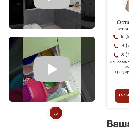
Оста
Позвон
8 (
8 (
8 (
Или оставь
ко
предвар
ОСТ
Ваша