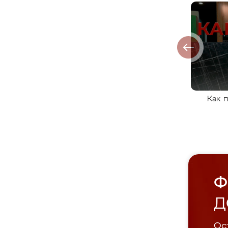
Как 
Ф
Д
Ост