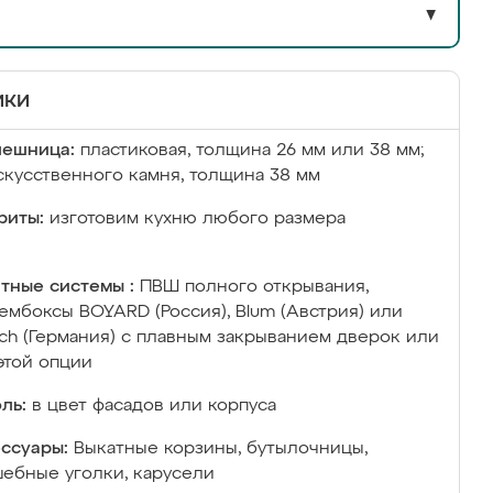
▼
ики
лешница:
пластиковая, толщина 26 мм или 38 мм;
скусственного камня, толщина 38 мм
риты:
изготовим кухню любого размера
тные системы :
ПВШ полного открывания,
ембоксы BOYARD (Россия), Blum (Австрия) или
ich (Германия) с плавным закрыванием дверок или
этой опции
ль:
в цвет фасадов или корпуса
ссуары:
Выкатные корзины, бутылочницы,
ебные уголки, карусели