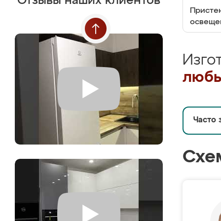
Отзывы наших клиентов
Пристен
освеще
Изго
любы
Часто 
Схе