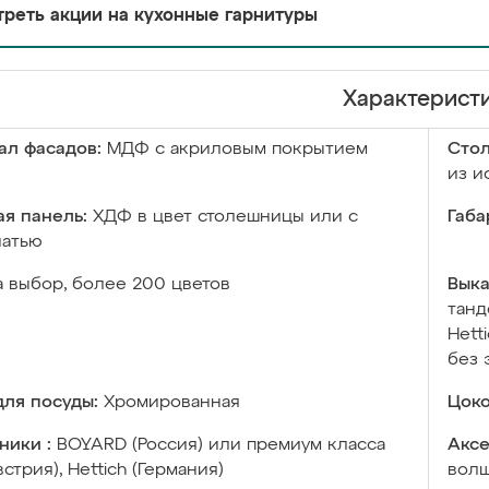
реть акции на кухонные гарнитуры
Характерист
ал фасадов:
МДФ с акриловым покрытием
Сто
из и
я панель:
ХДФ в цвет столешницы или с
Габа
чатью
а выбор, более 200 цветов
Выка
танд
Hett
без 
ля посуды:
Хромированная
Цоко
ники :
BOYARD (Россия) или премиум класса
Аксе
встрия), Hettich (Германия)
волш