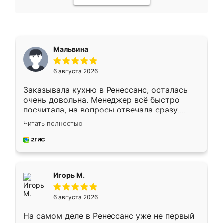
Мальвина
6 августа 2026
Заказывала кухню в Ренессанс, осталась
очень довольна. Менеджер всё быстро
посчитала, на вопросы отвечала сразу.
Замерщик приехал в субботу, подошёл к
Читать полностью
делу со всей ответственностью. Собрали
за день, ребята работали аккуратно, даже
пыли почти не было. Качество отличное,
ящики ходят плавно, ничего не скрипит.
Всё подошло как влитое.
Игорь М.
6 августа 2026
На самом деле в Ренессанс уже не первый