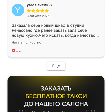
yaroslava1986
3 августа 2026
Заказала себе новый шкаф в студии
Ренессанс где ранее заказывала себе
новую кухню.Чего искать, когда качеством
вполне довольна. Служит кухня уже почти
Читать полностью
два года, нареканий нет.
Еще
ЗАКАЗАТЬ
БЕСПЛАТНОЕ ТАКСИ
ДО НАШЕГО САЛОНА