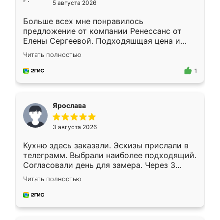
5 августа 2026
Больше всех мне понравилось
предложение от компании Ренессанс от
Елены Сергеевой. Подходяшщая цена и
короткие сроки изготовления. Приехавший
Читать полностью
для замера сотрудник Владислав
предложил по моему эскизу самый
1
подходящий вариант шкафа. Немного его
видоизменил, получилось даже лучше, чем
я хотела.
Ярослава
3 августа 2026
Кухню здесь заказали. Эскизы прислали в
телеграмм. Выбрали наиболее подходящий.
Согласовали день для замера. Через 3
недели кухня была уже готова. Остались
Читать полностью
довольны работой. Спасибо Ренессанс
мебель за качественную работу!