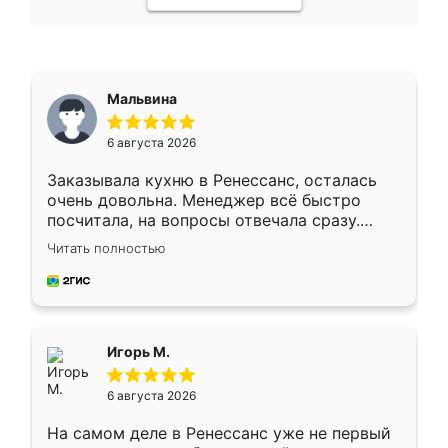
Мальвина
6 августа 2026
Заказывала кухню в Ренессанс, осталась
очень довольна. Менеджер всё быстро
посчитала, на вопросы отвечала сразу.
Замерщик приехал в субботу, подошёл к
Читать полностью
делу со всей ответственностью. Собрали
за день, ребята работали аккуратно, даже
пыли почти не было. Качество отличное,
ящики ходят плавно, ничего не скрипит.
Всё подошло как влитое.
Игорь М.
6 августа 2026
На самом деле в Ренессанс уже не первый