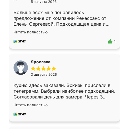
5 августа 2026
Больше всех мне понравилось
предложение от компании Ренессанс от
Елены Сергеевой. Подходяшщая цена и
короткие сроки изготовления. Приехавший
Читать полностью
для замера сотрудник Владислав
предложил по моему эскизу самый
1
подходящий вариант шкафа. Немного его
видоизменил, получилось даже лучше, чем
я хотела.
Ярослава
3 августа 2026
Кухню здесь заказали. Эскизы прислали в
телеграмм. Выбрали наиболее подходящий.
Согласовали день для замера. Через 3
недели кухня была уже готова. Остались
Читать полностью
довольны работой. Спасибо Ренессанс
мебель за качественную работу!