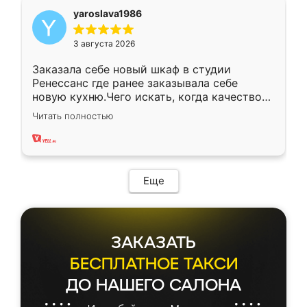
yaroslava1986
3 августа 2026
Заказала себе новый шкаф в студии
Ренессанс где ранее заказывала себе
новую кухню.Чего искать, когда качеством
вполне довольна. Служит кухня уже почти
Читать полностью
два года, нареканий нет.
Еще
ЗАКАЗАТЬ
БЕСПЛАТНОЕ ТАКСИ
ДО НАШЕГО САЛОНА