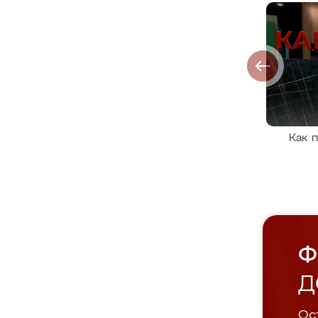
Как 
Ф
Д
Ост