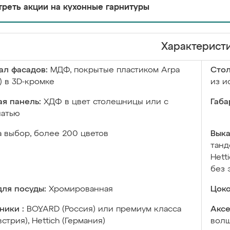
реть акции на кухонные гарнитуры
Характерист
ал фасадов:
МДФ, покрытые пластиком Arpa
Сто
) в 3D-кромке
из и
я панель:
ХДФ в цвет столешницы или с
Габа
чатью
а выбор, более 200 цветов
Выка
танд
Hett
без 
ля посуды:
Хромированная
Цоко
ники :
BOYARD (Россия) или премиум класса
Аксе
встрия), Hettich (Германия)
волш