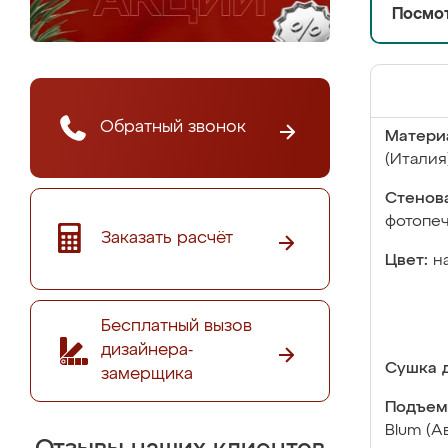
Посмот
Обратный звонок
Матери
(Италия
Стенова
фотопе
Заказать расчёт
Цвет:
н
Бесплатный вызов
дизайнера-
Сушка д
замерщика
Подъем
Blum (А