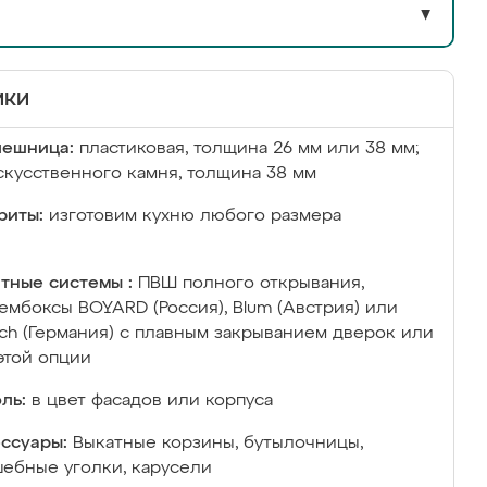
▼
ики
лешница:
пластиковая, толщина 26 мм или 38 мм;
скусственного камня, толщина 38 мм
риты:
изготовим кухню любого размера
тные системы :
ПВШ полного открывания,
ембоксы BOYARD (Россия), Blum (Австрия) или
ich (Германия) с плавным закрыванием дверок или
этой опции
ль:
в цвет фасадов или корпуса
ссуары:
Выкатные корзины, бутылочницы,
ебные уголки, карусели