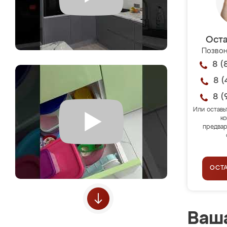
Оста
Позвон
8 (
8 (
8 (
Или оставь
ко
предвар
ОСТ
Ваша