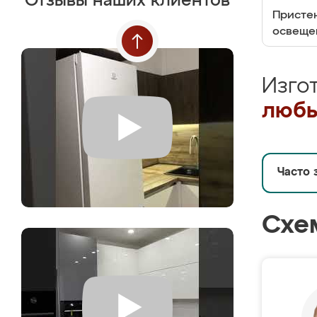
Отзывы наших клиентов
Пристен
освеще
Изго
любы
Часто 
Схе