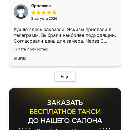
я хотела.
Ярослава
3 августа 2026
Кухню здесь заказали. Эскизы прислали в
телеграмм. Выбрали наиболее подходящий.
Согласовали день для замера. Через 3
недели кухня была уже готова. Остались
Читать полностью
довольны работой. Спасибо Ренессанс
мебель за качественную работу!
Еще
ЗАКАЗАТЬ
БЕСПЛАТНОЕ ТАКСИ
ДО НАШЕГО САЛОНА