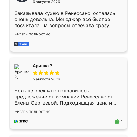
6 августа 2026
мебели буду заказывать только здесь.
Заказывала кухню в Ренессанс, осталась
очень довольна. Менеджер всё быстро
посчитала, на вопросы отвечала сразу.
Замерщик приехал в субботу, подошёл к
Читать полностью
делу со всей ответственностью. Собрали
за день, ребята работали аккуратно, даже
пыли почти не было. Качество отличное,
ящики ходят плавно, ничего не скрипит.
Всё подошло как влитое.
Аринка Р.
5 августа 2026
Больше всех мне понравилось
предложение от компании Ренессанс от
Елены Сергеевой. Подходяшщая цена и
короткие сроки изготовления. Приехавший
Читать полностью
для замера сотрудник Владислав
предложил по моему эскизу самый
1
подходящий вариант шкафа. Немного его
видоизменил, получилось даже лучше, чем