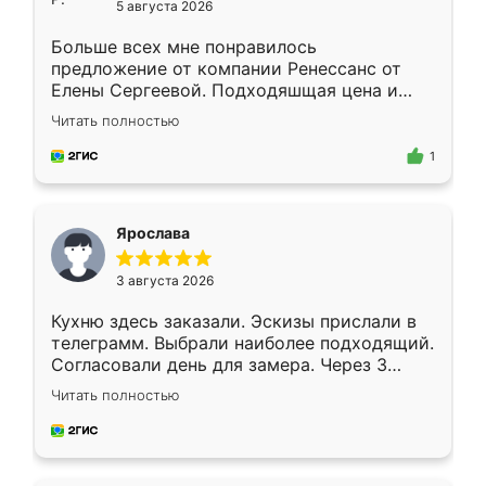
5 августа 2026
Больше всех мне понравилось
предложение от компании Ренессанс от
Елены Сергеевой. Подходяшщая цена и
короткие сроки изготовления. Приехавший
Читать полностью
для замера сотрудник Владислав
предложил по моему эскизу самый
1
подходящий вариант шкафа. Немного его
видоизменил, получилось даже лучше, чем
я хотела.
Ярослава
3 августа 2026
Кухню здесь заказали. Эскизы прислали в
телеграмм. Выбрали наиболее подходящий.
Согласовали день для замера. Через 3
недели кухня была уже готова. Остались
Читать полностью
довольны работой. Спасибо Ренессанс
мебель за качественную работу!