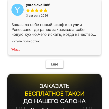
yaroslava1986
3 августа 2026
Заказала себе новый шкаф в студии
Ренессанс где ранее заказывала себе
новую кухню.Чего искать, когда качеством
вполне довольна. Служит кухня уже почти
Читать полностью
два года, нареканий нет.
Еще
ЗАКАЗАТЬ
БЕСПЛАТНОЕ ТАКСИ
ДО НАШЕГО САЛОНА