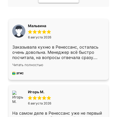
Мальвина
6 августа 2026
Заказывала кухню в Ренессанс, осталась
очень довольна. Менеджер всё быстро
посчитала, на вопросы отвечала сразу.
Замерщик приехал в субботу, подошёл к
Читать полностью
делу со всей ответственностью. Собрали
за день, ребята работали аккуратно, даже
пыли почти не было. Качество отличное,
ящики ходят плавно, ничего не скрипит.
Всё подошло как влитое.
Игорь М.
6 августа 2026
На самом деле в Ренессанс уже не первый