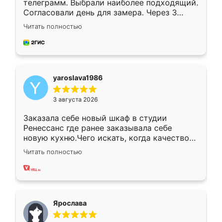
телеграмм. Выбрали наиболее подходящий.
Согласовали день для замера. Через 3
недели кухня была уже готова. Остались
Читать полностью
довольны работой. Спасибо Ренессанс
мебель за качественную работу!
yaroslava1986
3 августа 2026
Заказала себе новый шкаф в студии
Ренессанс где ранее заказывала себе
новую кухню.Чего искать, когда качеством
вполне довольна. Служит кухня уже почти
Читать полностью
два года, нареканий нет.
Ярослава