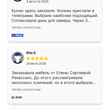
3 августа 2026
Кухню здесь заказали. Эскизы прислали в
телеграмм. Выбрали наиболее подходящий.
Согласовали день для замера. Через 3
недели кухня была уже готова. Остались
Читать полностью
довольны работой. Спасибо Ренессанс
мебель за качественную работу!
Rita S.
29 июля 2026
Заказывала мебель от Елены Сергеевой
Ренессанс. До этого рассматривала
несколько компаний, но в итоге выбрала
эту. Сначала обговорили условия, потом
Читать полностью
приехал замерщик, всё спокойно объяснил
и снял размеры. Изготовили в срок, с
доставкой тоже никаких проблем не
возникло. Сборку выполнили аккуратно,