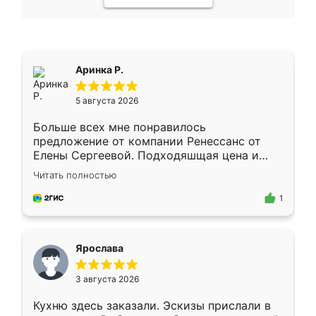
Аринка Р.
5 августа 2026
Больше всех мне понравилось
предложение от компании Ренессанс от
Елены Сергеевой. Подходяшщая цена и
короткие сроки изготовления. Приехавший
Читать полностью
для замера сотрудник Владислав
предложил по моему эскизу самый
1
подходящий вариант шкафа. Немного его
видоизменил, получилось даже лучше, чем
я хотела.
Ярослава
3 августа 2026
Кухню здесь заказали. Эскизы прислали в