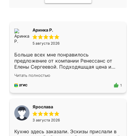
Аринка Р.
5 августа 2026
Больше всех мне понравилось
предложение от компании Ренессанс от
Елены Сергеевой. Подходяшщая цена и
короткие сроки изготовления. Приехавший
Читать полностью
для замера сотрудник Владислав
предложил по моему эскизу самый
1
подходящий вариант шкафа. Немного его
видоизменил, получилось даже лучше, чем
я хотела.
Ярослава
3 августа 2026
Кухню здесь заказали. Эскизы прислали в