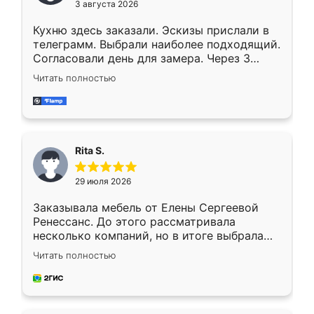
3 августа 2026
Кухню здесь заказали. Эскизы прислали в
телеграмм. Выбрали наиболее подходящий.
Согласовали день для замера. Через 3
недели кухня была уже готова. Остались
Читать полностью
довольны работой. Спасибо Ренессанс
мебель за качественную работу!
Rita S.
29 июля 2026
Заказывала мебель от Елены Сергеевой
Ренессанс. До этого рассматривала
несколько компаний, но в итоге выбрала
эту. Сначала обговорили условия, потом
Читать полностью
приехал замерщик, всё спокойно объяснил
и снял размеры. Изготовили в срок, с
доставкой тоже никаких проблем не
возникло. Сборку выполнили аккуратно,