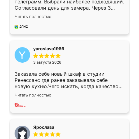
телеграмм. Выбрали наиболее подходящий.
Согласовали день для замера. Через 3
недели кухня была уже готова. Остались
Читать полностью
довольны работой. Спасибо Ренессанс
мебель за качественную работу!
yaroslava1986
3 августа 2026
Заказала себе новый шкаф в студии
Ренессанс где ранее заказывала себе
новую кухню.Чего искать, когда качеством
вполне довольна. Служит кухня уже почти
Читать полностью
два года, нареканий нет.
Ярослава