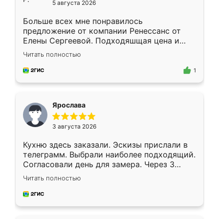
5 августа 2026
Больше всех мне понравилось
предложение от компании Ренессанс от
Елены Сергеевой. Подходяшщая цена и
короткие сроки изготовления. Приехавший
Читать полностью
для замера сотрудник Владислав
предложил по моему эскизу самый
1
подходящий вариант шкафа. Немного его
видоизменил, получилось даже лучше, чем
я хотела.
Ярослава
3 августа 2026
Кухню здесь заказали. Эскизы прислали в
телеграмм. Выбрали наиболее подходящий.
Согласовали день для замера. Через 3
недели кухня была уже готова. Остались
Читать полностью
довольны работой. Спасибо Ренессанс
мебель за качественную работу!