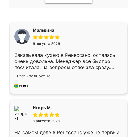
Мальвина
6 августа 2026
Заказывала кухню в Ренессанс, осталась
очень довольна. Менеджер всё быстро
посчитала, на вопросы отвечала сразу.
Замерщик приехал в субботу, подошёл к
Читать полностью
делу со всей ответственностью. Собрали
за день, ребята работали аккуратно, даже
пыли почти не было. Качество отличное,
ящики ходят плавно, ничего не скрипит.
Всё подошло как влитое.
Игорь М.
6 августа 2026
На самом деле в Ренессанс уже не первый