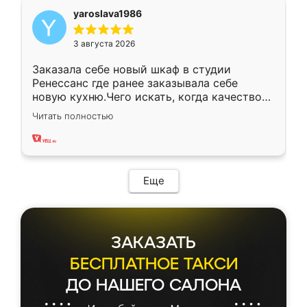
yaroslava1986
3 августа 2026
Заказала себе новый шкаф в студии
Ренессанс где ранее заказывала себе
новую кухню.Чего искать, когда качеством
вполне довольна. Служит кухня уже почти
Читать полностью
два года, нареканий нет.
Еще
ЗАКАЗАТЬ
БЕСПЛАТНОЕ ТАКСИ
ДО НАШЕГО САЛОНА